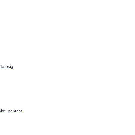
tetésig
lat, pentest