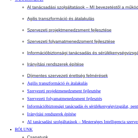
AI tanácsadási szolgáltatások – MI bevezetéstől a működ
Agilis transzformáció és átalakulás
Szervezeti projektmenedzsment fejlesztése
Szervezeti folyamatmenedzsment fejlesztése
Információbiztonsági tanácsadás és sérülékenységvizsgá
Irányítási rendszerek építése
Díjmentes szervezeti érettség felmérések
Agilis transzformáció és átalakulás
Szervezeti projektmenedzsment fejlesztése
Szervezeti folyamatmenedzsment fejlesztés
Információbiztonsági tanácsadás és sérülékenységvizsgálat, pent
Irányítási rendszerek építése
AI tanácsadási szolgáltatások – Mesterséges Intelligencia szerve
RÓLUNK
Csapatunk