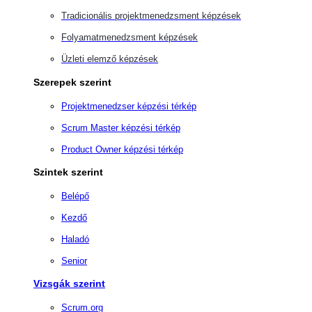
Tradicionális projektmenedzsment képzések
Folyamatmenedzsment képzések
Üzleti elemző képzések
Szerepek szerint
Projektmenedzser képzési térkép
Scrum Master képzési térkép
Product Owner képzési térkép
Szintek szerint
Belépő
Kezdő
Haladó
Senior
Vizsgák szerint
Scrum.org