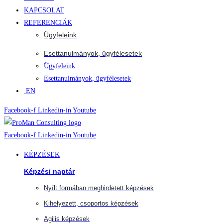
KAPCSOLAT
REFERENCIÁK
Ügyfeleink
Esettanulmányok, ügyfélesetek
Ügyfeleink
Esettanulmányok, ügyfélesetek
EN
Facebook-f
Linkedin-in
Youtube
Facebook-f
Linkedin-in
Youtube
KÉPZÉSEK
Képzési naptár
Nyílt formában meghirdetett képzések
Kihelyezett, csoportos képzések
Agilis képzések