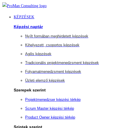
Ugrás
a
KÉPZÉSEK
tartalomra
Képzési naptár
Nyílt formában meghirdetett képzések
Kihelyezett, csoportos képzések
Agilis képzések
Tradicionális projektmenedzsment képzések
Folyamatmenedzsment képzések
Üzleti elemző képzések
Szerepek szerint
Projektmenedzser képzési térkép
Scrum Master képzési térkép
Product Owner képzési térkép
Szintek szerint