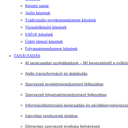
Képzési naptár
Agilis képzések
Tradicionális projektmenedzsment képzések
Vizsgafelkészítő képzések
SAFe® képzések
Üzleti elemző képzések
Folyamatmenedzsment képzések
TANÁCSADÁS
AI tanácsadási szolgáltatások – MI bevezetéstől a működ
Agilis transzformáció és átalakulás
Szervezeti projektmenedzsment fejlesztése
Szervezeti folyamatmenedzsment fejlesztése
Információbiztonsági tanácsadás és sérülékenységvizsgá
Irányítási rendszerek építése
Díjmentes szervezeti érettség felmérések