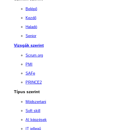
Belépő
Kezdő
Haladó
Senior
Vizsgák szerint
Scrum.org
PMI
SAFe
PRINCE2
Típus szerint
Módszertani
Soft skill
AI képzések
IT jellegű