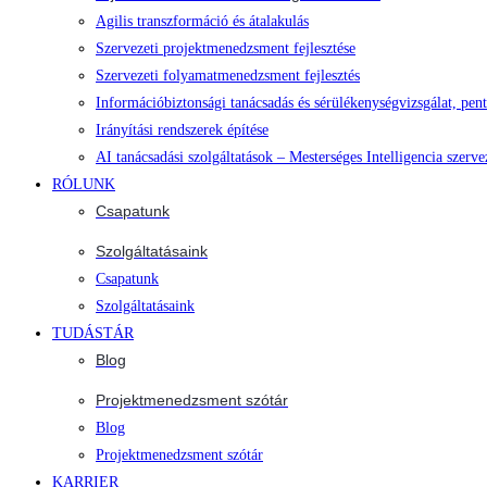
Agilis transzformáció és átalakulás
Szervezeti projektmenedzsment fejlesztése
Szervezeti folyamatmenedzsment fejlesztés
Információbiztonsági tanácsadás és sérülékenységvizsgálat, pent
Irányítási rendszerek építése
AI tanácsadási szolgáltatások – Mesterséges Intelligencia szerve
RÓLUNK
Csapatunk
Szolgáltatásaink
Csapatunk
Szolgáltatásaink
TUDÁSTÁR
Blog
Projektmenedzsment szótár
Blog
Projektmenedzsment szótár
KARRIER