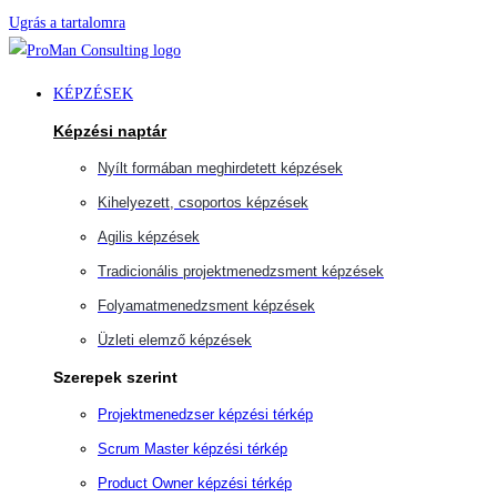
Ugrás a tartalomra
KÉPZÉSEK
Képzési naptár
Nyílt formában meghirdetett képzések
Kihelyezett, csoportos képzések
Agilis képzések
Tradicionális projektmenedzsment képzések
Folyamatmenedzsment képzések
Üzleti elemző képzések
Szerepek szerint
Projektmenedzser képzési térkép
Scrum Master képzési térkép
Product Owner képzési térkép