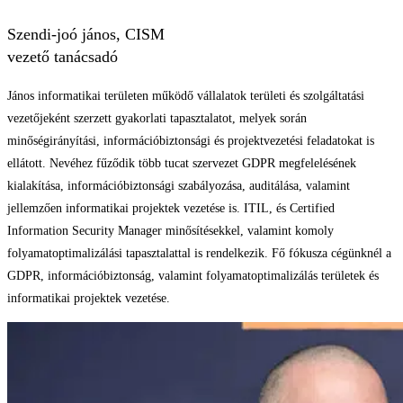
Szendi-joó jános, CISM
vezető tanácsadó
János informatikai területen működő vállalatok területi és szolgáltatási
vezetőjeként szerzett gyakorlati tapasztalatot, melyek során
minőségirányítási, információbiztonsági és projektvezetési feladatokat is
ellátott. Nevéhez fűződik több tucat szervezet GDPR megfelelésének
kialakítása, információbiztonsági szabályozása, auditálása, valamint
jellemzően informatikai projektek vezetése is. ITIL, és Certified
Information Security Manager minősítésekkel, valamint komoly
folyamatoptimalizálási tapasztalattal is rendelkezik. Fő fókusza cégünknél a
GDPR, információbiztonság, valamint folyamatoptimalizálás területek és
informatikai projektek vezetése.