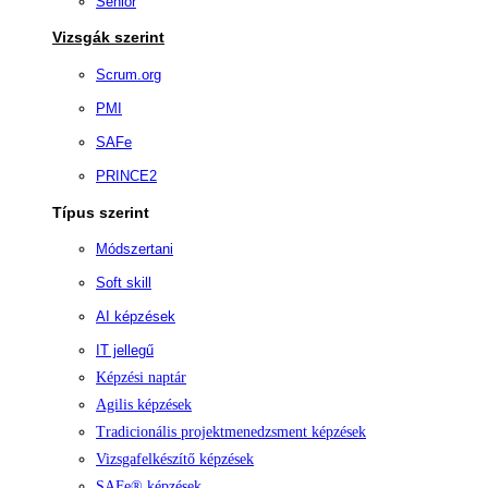
Senior
Vizsgák szerint
Scrum.org
PMI
SAFe
PRINCE2
Típus szerint
Módszertani
Soft skill
AI képzések
IT jellegű
Képzési naptár
Agilis képzések
Tradicionális projektmenedzsment képzések
Vizsgafelkészítő képzések
SAFe® képzések