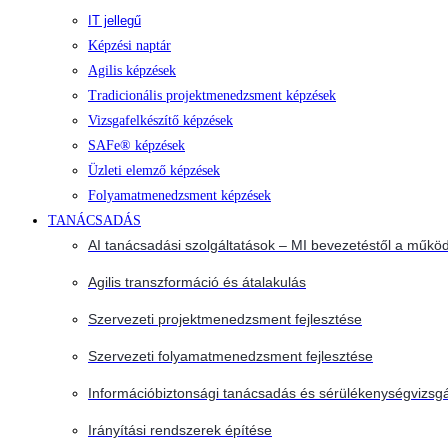
IT jellegű
Képzési naptár
Agilis képzések
Tradicionális projektmenedzsment képzések
Vizsgafelkészítő képzések
SAFe® képzések
Üzleti elemző képzések
Folyamatmenedzsment képzések
TANÁCSADÁS
AI tanácsadási szolgáltatások – MI bevezetéstől a működ
Agilis transzformáció és átalakulás
Szervezeti projektmenedzsment fejlesztése
Szervezeti folyamatmenedzsment fejlesztése
Információbiztonsági tanácsadás és sérülékenységvizsgá
Irányítási rendszerek építése