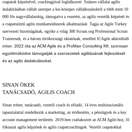
csapatok képzésével, coachingjával foglalkozott. Számos vállalat agilis
átalakításában vállalt szerepet a kis-közepes vállalkozásoktól a több mint 10
000 fős nagyvállalatokig, támogatva a vezetést, az agilis vezetők képzését és
a csapatszintű agilis munkamódszerek alkalmazását. Tagja az Agile Turkey
szervezeti bizottságának, egyike a világ 300 Scrum.org Professional Scrum
Trainernek, és a három törökországi oktatónak, emellett ICAgile akkreditált
2022 óta az ACM Agile és a ProMan Consulting Kft. szorosan
tréner.
együttműködve támogatják a szervezetek agilitásának fejlesztését
és az agilis átalakulásokat.
SINAN ÖKEK
TANÁCSADÓ, AGILIS COACH
Sinan tréner, tanácsadó, vezetői coach és előadó, 14 éves multinacionális
tapasztalattal rendelkezik a marketing, az értékesítés, a pénzügyek és a key
account management területén. 2019-ben csatlakozott az ACM Agile-hoz, fő
fókuszai agilis képzések és agilis csapatcoachingok. Vezetői csapatokkal