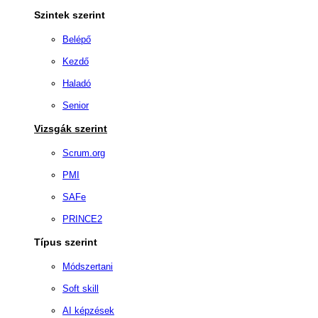
Szintek szerint
Belépő
Kezdő
Haladó
Senior
Vizsgák szerint
Scrum.org
PMI
SAFe
PRINCE2
Típus szerint
Módszertani
Soft skill
AI képzések