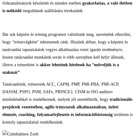
fióktanulmányok készítését és minden esetben
gyakorlatias, a való életben
is működő
megoldások szállítására törekszünk.
Bár sok képzési és tréning programot valósítunk meg, szeretnénk elkerülni,
hogy “trénercégként” tekintsenek ránk. Hiszünk abban, hogy a képzési és
tanácsadási tapasztalatok vegyes alkalmazása vezet igazán eredményre,
hiszen tanácsadási munkáink során is több szerepben kell helyt állnunk,
illetve a trénerként is
akkor lehetünk hitelesek ha “műveljük is a
szakmát”
.
Tanácsadóink, trénereink ACC, CAPM, PMP, PMI-PBA, PMI-ACP,
DASSM, PSPO, PSM, SAFe, PRINCE2, CISM és ISO auditori
minősítésekkel is rendelkeznek, melyek jól szemléltetik, hogy
tradicionális
projektek vezetésében, agilis irányzatok alkalmazásában, üzleti
elemzés, coaching, folyamatfejlesztés és információbiztonság
területen is
komoly tapasztalattal rendelkezünk.