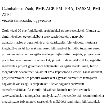
Czimbalmos Zsolt, PMP, ACP, PMI-PBA, DASSM, PMI-
ATPI
vezető tanácsadó, ügyvezető
Zsolt közel 20 éve foglalkozik projektekkel és szervezetekkel, fókusza az
elmúlt években egyre inkább a szervezetfejlesztés, a nagyobb
transzformációs programok és a változáskezelés felé tolódott, mostanra
kiegészülve az AI korszak szervezeti kihívásaival is. Több tucat szervezet
projektmenedzsment és agilis érettségét fejlesztette: projekt-, program- és
portfóliómenedzsment folyamatokat, projektirodákat alakított ki, segítette
szervezetek project governance folyamatait és agilis átalakulásait, hibrid
megoldások bevezetését, valamint azok kapcsolódó elemeit. Tanácsadóként,
projektvezetőként és product ownerként egyaránt vezetett és támogatott
hagyományos és agilis projekteket, illetve nagyobb szervezeti
transzformációkat. Az elmúlt időszakban kiemelt területe azoknak a
szervezeteknek a támogatása, amelyek az AI bevezetése után szembesülnek a
megváltozott folyamatok, szerepek és működési rend miatti kihívásokkal.