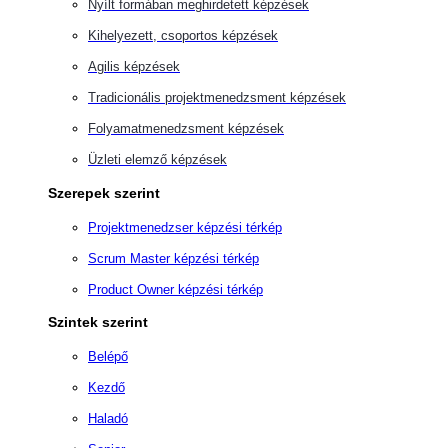
Nyílt formában meghirdetett képzések
Kihelyezett, csoportos képzések
Agilis képzések
Tradicionális projektmenedzsment képzések
Folyamatmenedzsment képzések
Üzleti elemző képzések
Szerepek szerint
Projektmenedzser képzési térkép
Scrum Master képzési térkép
Product Owner képzési térkép
Szintek szerint
Belépő
Kezdő
Haladó