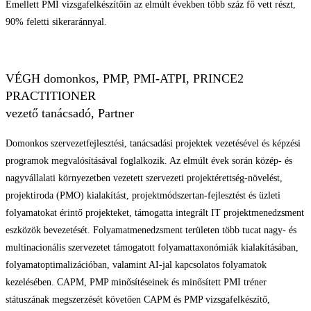
Emellett PMI vizsgafelkészítőin az elmúlt években több száz fő vett részt,
90% feletti sikeraránnyal.
VÉGH domonkos, PMP, PMI-ATPI, PRINCE2
PRACTITIONER
vezető tanácsadó, Partner
Domonkos szervezetfejlesztési, tanácsadási projektek vezetésével és képzési
programok megvalósításával foglalkozik. Az elmúlt évek során közép- és
nagyvállalati környezetben vezetett szervezeti projektérettség-növelést,
projektiroda (PMO) kialakítást, projektmódszertan-fejlesztést és üzleti
folyamatokat érintő projekteket, támogatta integrált IT projektmenedzsment
eszközök bevezetését. Folyamatmenedzsment területen több tucat nagy- és
multinacionális szervezetet támogatott folyamattaxonómiák kialakításában,
folyamatoptimalizációban, valamint AI-jal kapcsolatos folyamatok
kezelésében. CAPM, PMP minősítéseinek és minősített PMI tréner
státuszának megszerzését követően CAPM és PMP vizsgafelkészítő,