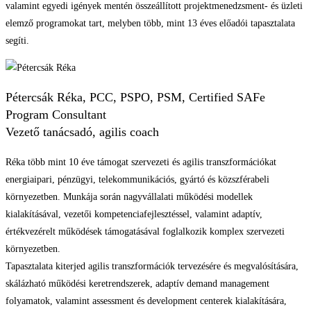
valamint egyedi igények mentén összeállított projektmenedzsment- és üzleti
elemző programokat tart, melyben több, mint 13 éves előadói tapasztalata
segíti.
Pétercsák Réka, PCC, PSPO, PSM, Certified SAFe
Program Consultant
Vezető tanácsadó, agilis coach
Réka több mint 10 éve támogat szervezeti és agilis transzformációkat
energiaipari, pénzügyi, telekommunikációs, gyártó és közszférabeli
környezetben. Munkája során nagyvállalati működési modellek
kialakításával, vezetői kompetenciafejlesztéssel, valamint adaptív,
értékvezérelt működések támogatásával foglalkozik komplex szervezeti
környezetben.
Tapasztalata kiterjed agilis transzformációk tervezésére és megvalósítására,
skálázható működési keretrendszerek, adaptív demand management
folyamatok, valamint assessment és development centerek kialakítására,