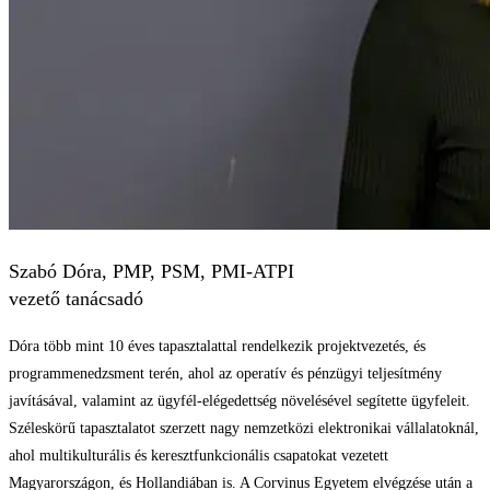
Szabó Dóra, PMP, PSM, PMI-ATPI
vezető tanácsadó
Dóra több mint 10 éves tapasztalattal rendelkezik projektvezetés, és
programmenedzsment terén, ahol az operatív és pénzügyi teljesítmény
javításával, valamint az ügyfél-elégedettség növelésével segítette ügyfeleit.
Széleskörű tapasztalatot szerzett nagy nemzetközi elektronikai vállalatoknál,
ahol multikulturális és keresztfunkcionális csapatokat vezetett
Magyarországon, és Hollandiában is. A Corvinus Egyetem elvégzése után a