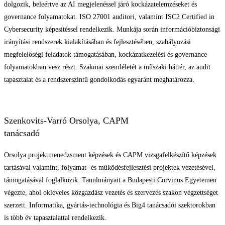
dolgozik, beleértve az AI megjelenéssel járó kockázatelemzéseket és
governance folyamatokat. ISO 27001 auditori, valamint ISC2 Certified in
Cybersecurity képesítéssel rendelkezik. Munkája során információbiztonsági
irányítási rendszerek kialakításában és fejlesztésében, szabályozási
megfelelőségi feladatok támogatásában, kockázatkezelési és governance
folyamatokban vesz részt. Szakmai szemléletét a műszaki háttér, az audit
tapasztalat és a rendszerszintű gondolkodás egyaránt meghatározza.
Szenkovits-Varró Orsolya, CAPM
tanácsadó
Orsolya projektmenedzsment képzések és CAPM vizsgafelkészítő képzések
tartásával valamint, folyamat- és működésfejlesztési projektek vezetésével,
támogatásával foglalkozik. Tanulmányait a Budapesti Corvinus Egyetemen
végezte, ahol okleveles közgazdász vezetés és szervezés szakon végzettséget
szerzett. Informatika, gyártás-technológia és Big4 tanácsadói szektorokban
is több év tapasztalattal rendelkezik.