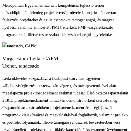
Metropolitan Egyetemen szerzett kompetencia fejlesztő tréner
másoddiplomát. Jelenleg projektérettség-növelési, projektmódszertan
fejlesztési projekteket és agilis csapatokat támogat angol, és magyar
nyelven, valamint minősített PMI trénerként PMP vizsgafelkészítő
programokkal, illetve testre szabott képzésekkel segíti ügyfeleinket.
Varga Fanni Leila, CAPM
Tréner, tanácsadó
Leila okleveles közgazdász, a Budapesti Corvinus Egyetem
vállalkozásfejlesztés mesterszakán végzett, és már egyetemi évei alatt
megalapozta projektmenedzsment szakmai tudását. Első oktatói tapasztalatát
a BCE projektmenedzsment tanszékén demonstrátorként szerezte meg.
Csapatunkban tanácsadóként projektmenedzsment érettségfejlesztő
programok kialakításával és megvalósításával foglalkozik, valamint projekt-
és portfóliófolyamatok, illetve támogató rendszerek bevezetésében vesz
részt. Emellett projektszerepkörökhöz kapcsolódó Assessment/Development