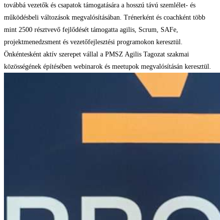
továbbá vezetők és csapatok támogatására a hosszú távú szemlélet- és
működésbeli változások megvalósításában. Trénerként és coachként több
mint 2500 résztvevő fejlődését támogatta agilis, Scrum, SAFe,
projektmenedzsment és vezetőfejlesztési programokon keresztül.
Önkéntesként aktív szerepet vállal a PMSZ Agilis Tagozat szakmai
közösségének építésében webinarok és meetupok megvalósításán keresztül.