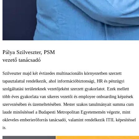
Pálya Szilveszter, PSM
vezető tanácsadó
Szilveszter majd két évtizedes multinacionális környezetben szerzett
tapasztalattal rendelkezik, ahol információbiztonsági, HR és pénzügyi
szolgáltatási területeknek vezetőjeként szerzett gyakorlatot. Ezek mellett
több éves gyakorlata van sikeres vezetői és employee onboarding képzések
szervezésében és üzemeltetésében. Mester szakos tanulmányait summa cum
laude minősítéssel a Budapesti Metropolitan Egyetememén végezte, mint
okleveles emberierőforrás tanácsadó, valamint rendelkezik ITIL képesítéssel
is.