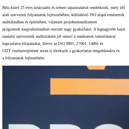
Béla közel 25 éves tanácsadói és tréneri tapasztalattal rendelkezik, mely idő
alatt szervezeti folyamatok fejlesztésében, különböző ISO alapú rendszerek
auditálásában és építésében, valamint projektmenedzsment
programok megvalósításában szerzett nagy gyakorlatot. A legnagyobb hazai
tanúsító szervezetek auditoraként jól ismeri a rendszerek tanúsításával
kapcsolatos elvárásokat, illetve az ISO 9001, 27001, 14001 és
IATF rendszerépítések során is törekszik a gyakorlatias megoldásokra és
a folyamatok fejlesztésére.