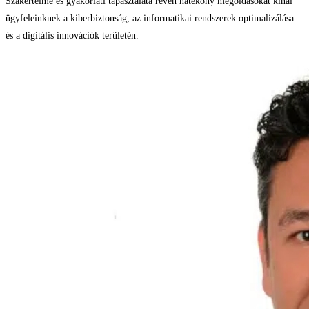
Szakértelme és gyakorlati tapasztalata révén hatékony megoldásokat kínál
ügyfeleinknek a kiberbiztonság, az informatikai rendszerek optimalizálása
és a digitális innovációk területén.