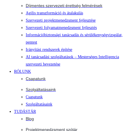
Díjmentes szervezeti érettség felmérések
Agilis transzformáció és átalakulás
Szervezeti projektmenedzsment fejlesztése
Szervezeti folyamatmenedzsment fejlesztés
Információbiztonsági tanácsadás és sérülékenységvizsgálat,
pentest
Irányítási rendszerek építése
AI tanácsadási szolgáltatások – Mesterséges Intelligencia
szervezeti bevezetése
RÓLUNK
Csapatunk
Szolgáltatásaink
Csapatunk
Szolgáltatásaink
TUDÁSTÁR
Blog
Projektmenedzsment szótár