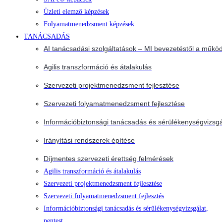
Üzleti elemző képzések
Folyamatmenedzsment képzések
TANÁCSADÁS
AI tanácsadási szolgáltatások – MI bevezetéstől a működ
Agilis transzformáció és átalakulás
Szervezeti projektmenedzsment fejlesztése
Szervezeti folyamatmenedzsment fejlesztése
Információbiztonsági tanácsadás és sérülékenységvizsgá
Irányítási rendszerek építése
Díjmentes szervezeti érettség felmérések
Agilis transzformáció és átalakulás
Szervezeti projektmenedzsment fejlesztése
Szervezeti folyamatmenedzsment fejlesztés
Információbiztonsági tanácsadás és sérülékenységvizsgálat,
pentest