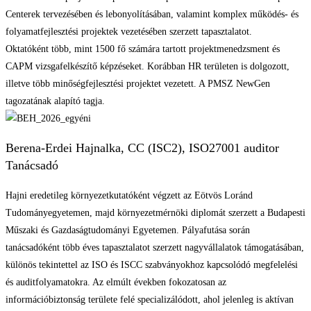
Centerek tervezésében és lebonyolításában, valamint komplex működés- és
folyamatfejlesztési projektek vezetésében szerzett tapasztalatot.
Oktatóként több, mint 1500 fő számára tartott projektmenedzsment és
CAPM vizsgafelkészítő képzéseket. Korábban HR területen is dolgozott,
illetve több minőségfejlesztési projektet vezetett. A PMSZ NewGen
tagozatának alapító tagja.
Berena-Erdei Hajnalka, CC (ISC2), ISO27001 auditor
Tanácsadó
Hajni eredetileg környezetkutatóként végzett az Eötvös Loránd
Tudományegyetemen, majd környezetmérnöki diplomát szerzett a Budapesti
Műszaki és Gazdaságtudományi Egyetemen. Pályafutása során
tanácsadóként több éves tapasztalatot szerzett nagyvállalatok támogatásában,
különös tekintettel az ISO és ISCC szabványokhoz kapcsolódó megfelelési
és auditfolyamatokra. Az elmúlt években fokozatosan az
információbiztonság területe felé specializálódott, ahol jelenleg is aktívan