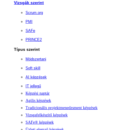
Vizsgák szerint
Scrum.org
PMI
SAFe
PRINCE2
Típus szerint
Módszertani
Soft skill
AI képzések
IT jellegű
Képzési naptár
Agilis képzések
Tradicionális projektmenedzsment képzések
Vizsgafelkészítő képzések
SAFe® képzések
Üzleti elemző képzések