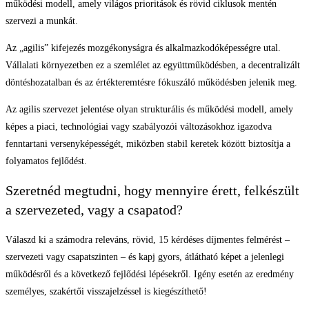
működési modell, amely világos prioritások és rövid ciklusok mentén
szervezi a munkát.
Az „agilis” kifejezés mozgékonyságra és alkalmazkodóképességre utal.
Vállalati környezetben ez a szemlélet az együttműködésben, a decentralizált
döntéshozatalban és az értékteremtésre fókuszáló működésben jelenik meg.
Az agilis szervezet jelentése olyan strukturális és működési modell, amely
képes a piaci, technológiai vagy szabályozói változásokhoz igazodva
fenntartani versenyképességét, miközben stabil keretek között biztosítja a
folyamatos fejlődést.
Szeretnéd megtudni, hogy mennyire érett, felkészült
a szervezeted, vagy a csapatod?
Válaszd ki a számodra releváns, rövid, 15 kérdéses díjmentes felmérést –
szervezeti vagy csapatszinten – és kapj gyors, átlátható képet a jelenlegi
működésről és a következő fejlődési lépésekről. Igény esetén az eredmény
személyes, szakértői visszajelzéssel is kiegészíthető!