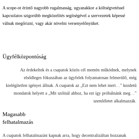
A scope-ot érintő nagyobb rugalmasság, ugyanakkor a költségvetéssel
kapcsolatos szigorúbb megközelítés segítségével a szervezetek képessé
válnak megőrizni, vagy akár növelni versenyelőnyüket.
Ügyfélközpontúság
Az érdekeltek és a csapatok közös cél mentén működnek, melynek
elsődleges fókuszában az ügyfelek folyamatosan felmerülő, még
kielégítetlen igényei állnak. A csapatok az „Ezt nem lehet mert…” kezdetű
mondatok helyett a „Mit szólnál ahhoz, ha ezt így próbálnánk meg…”
szemléletet alkalmazzák.
Magasabb
felhatalmazás
A csapatok felhatalmazást kapnak arra, hogy decentralizáltan hozzanak