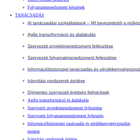
Folyamatmenedzsment képzések
TANÁCSADÁS
AI tanácsadási szolgáltatások – MI bevezetéstől a működ
Agilis transzformáció és átalakulás
Szervezeti projektmenedzsment fejlesztése
Szervezeti folyamatmenedzsment fejlesztése
Információbiztonsági tanácsadás és sérülékenységvizsgá
Irányítási rendszerek építése
Díjmentes szervezeti érettség felmérések
Agilis transzformáció és átalakulás
Szervezeti projektmenedzsment fejlesztése
Szervezeti folyamatmenedzsment fejlesztés
Információbiztonsági tanácsadás és sérülékenységvizsgálat,
pentest
Irányítási rendszerek építése