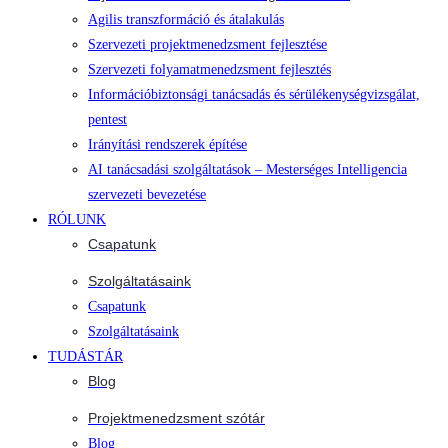
Agilis transzformáció és átalakulás
Szervezeti projektmenedzsment fejlesztése
Szervezeti folyamatmenedzsment fejlesztés
Információbiztonsági tanácsadás és sérülékenységvizsgálat,
pentest
Irányítási rendszerek építése
AI tanácsadási szolgáltatások – Mesterséges Intelligencia
szervezeti bevezetése
RÓLUNK
Csapatunk
Szolgáltatásaink
Csapatunk
Szolgáltatásaink
TUDÁSTÁR
Blog
Projektmenedzsment szótár
Blog