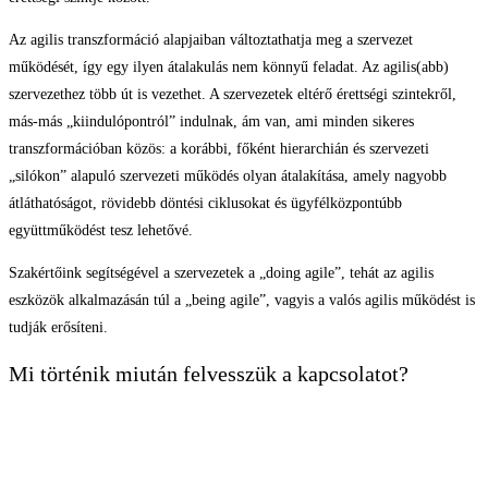
Az agilis transzformáció alapjaiban változtathatja meg a szervezet
működését, így egy ilyen átalakulás nem könnyű feladat. Az agilis(abb)
szervezethez több út is vezethet. A szervezetek eltérő érettségi szintekről,
más-más „kiindulópontról” indulnak, ám van, ami minden sikeres
transzformációban közös:
a korábbi, főként hierarchián és szervezeti
„silókon” alapuló
szervezeti működés olyan átalakítása, amely nagyobb
átláthatóságot, rövidebb döntési ciklusokat és ügyfélközpontúbb
együttműködést tesz lehetővé.
Szakértőink segítségével a szervezetek a „doing agile”, tehát az agilis
eszközök alkalmazásán túl a „being agile”, vagyis a valós agilis működést is
tudják erősíteni.
Mi történik miután felvesszük a kapcsolatot?
Az agilis transzformációk sikere szempontjából kritikus a vezetői támogatás
folyamatos biztosítása, így törekszünk arra, hogy az igényfelmerüléstől az
eredmények realizálásáig segítsük tapasztalatainkkal az átalakulást.