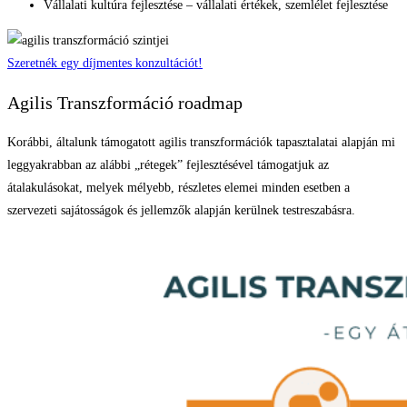
Vállalati kultúra fejlesztése – vállalati értékek, szemlélet fejlesztése
Szeretnék egy díjmentes konzultációt!
Agilis Transzformáció roadmap
Korábbi, általunk támogatott agilis transzformációk tapasztalatai alapján mi
leggyakrabban az alábbi „rétegek” fejlesztésével támogatjuk az
átalakulásokat, melyek mélyebb, részletes elemei minden esetben a
szervezeti sajátosságok és jellemzők alapján kerülnek testreszabásra.