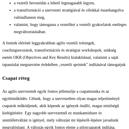
a vezetői bevonódás a lehető legmagasabb legyen,
a transzformáció a szervezeti stratégiával és célokkal összehangolva
valósulhasson meg,
valamint, hogy támogassa a vezetőket a vezetői gyakorlatok esetleges
megváltoztatásában.
A fentiek elérését leggyakrabban agilis vezetői tréningek,
coachingsorozatok, transzformációs és stratégiai workshopok, szükség
esetén OKR (Objectives and Key Results) kialakítással, valamint a saját
tapasztalat megszerzése érdekében „vezetői sprintek” indításával támogatjuk.
Csapat réteg
Az agilis szervezetek egyik fontos jellemzője a csapatmunka és az
együttműködés. Célunk, hogy a szervezetben olyan magas teljesítményű
csapatok működjenek, akik képesek az igények önálló, magas minőségű
kielégítésére. Egy nagyobb szervezetnél ez munkamódszer és
szemléletváltást is igényel, mely változást mi lépésről-lépésre javaslunk
megvalósítani. A változás egyik fontos eleme a pilotcsapatok indítása,