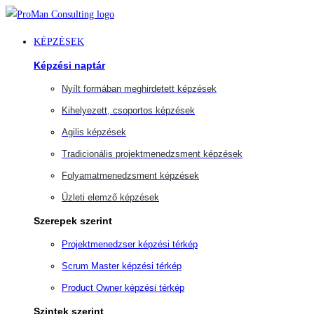
Ugrás
a
KÉPZÉSEK
tartalomra
Képzési naptár
Nyílt formában meghirdetett képzések
Kihelyezett, csoportos képzések
Agilis képzések
Tradicionális projektmenedzsment képzések
Folyamatmenedzsment képzések
Üzleti elemző képzések
Szerepek szerint
Projektmenedzser képzési térkép
Scrum Master képzési térkép
Product Owner képzési térkép
Szintek szerint