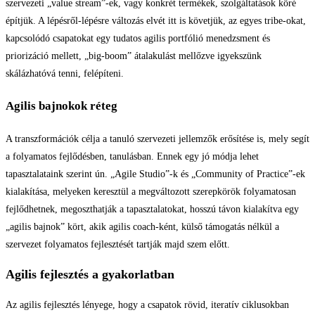
szervezeti „value stream”-ek, vagy konkrét termékek, szolgáltatások köré
építjük. A lépésről-lépésre változás elvét itt is követjük, az egyes tribe-okat,
kapcsolódó csapatokat egy tudatos agilis portfólió menedzsment és
priorizáció mellett, „big-boom” átalakulást mellőzve igyekszünk
skálázhatóvá tenni, felépíteni.
Agilis bajnokok réteg
A transzformációk célja a tanuló szervezeti jellemzők erősítése is, mely segít
a folyamatos fejlődésben, tanulásban. Ennek egy jó módja lehet
tapasztalataink szerint ún. „Agile Studio”-k és „Community of Practice”-ek
kialakítása, melyeken keresztül a megváltozott szerepkörök folyamatosan
fejlődhetnek, megoszthatják a tapasztalatokat, hosszú távon kialakítva egy
„agilis bajnok” kört, akik agilis coach-ként, külső támogatás nélkül a
szervezet folyamatos fejlesztését tartják majd szem előtt.
Agilis fejlesztés a gyakorlatban
Az agilis fejlesztés lényege, hogy a csapatok rövid, iteratív ciklusokban