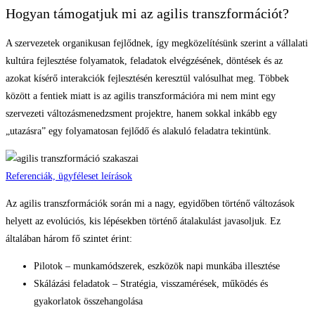
Hogyan támogatjuk mi az agilis transzformációt?
A szervezetek organikusan fejlődnek, így megközelítésünk szerint a vállalati
kultúra fejlesztése folyamatok, feladatok elvégzésének, döntések és az
azokat kísérő interakciók fejlesztésén keresztül valósulhat meg. Többek
között a fentiek miatt is az agilis transzformációra mi nem mint egy
szervezeti változásmenedzsment projektre, hanem sokkal inkább egy
„utazásra” egy folyamatosan fejlődő és alakuló feladatra tekintünk.
Referenciák, ügyféleset leírások
Az agilis transzformációk során mi a nagy, egyidőben történő változások
helyett az evolúciós, kis lépésekben történő átalakulást javasoljuk. Ez
általában három fő szintet érint:
Pilotok – munkamódszerek, eszközök napi munkába illesztése
Skálázási feladatok – Stratégia, visszamérések, működés és
gyakorlatok összehangolása