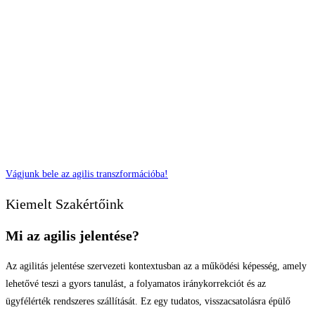
1. Díjmentes konzultáció: igények, célok, lehetőségek megértése,
egyeztetése
2. Felsővezetői bemutató, reális célok meghatározása
3. Felsőszintű roadmap és ajánlat készítése
4. Szerződéskötés
5. Közösen meghatározott keretek szerinti támogatás
Vágjunk bele az agilis transzformációba!
Kiemelt Szakértőink
Mi az agilis jelentése?
Az agilitás jelentése szervezeti kontextusban az a működési képesség, amely
lehetővé teszi a gyors tanulást, a folyamatos iránykorrekciót és az
ügyfélérték rendszeres szállítását. Ez egy tudatos, visszacsatolásra épülő