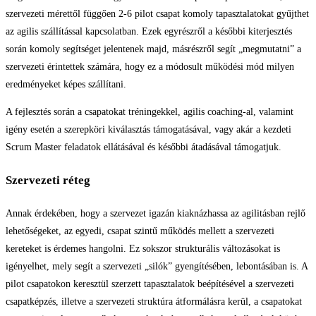
szervezeti mérettől függően 2-6 pilot csapat komoly tapasztalatokat gyűjthet
az agilis szállítással kapcsolatban. Ezek egyrészről a későbbi kiterjesztés
során komoly segítséget jelentenek majd, másrészről segít „megmutatni” a
szervezeti érintettek számára, hogy ez a módosult működési mód milyen
eredményeket képes szállítani.
A fejlesztés során a csapatokat tréningekkel, agilis coaching-al, valamint
igény esetén a szerepköri kiválasztás támogatásával, vagy akár a kezdeti
Scrum Master feladatok ellátásával és későbbi átadásával támogatjuk.
Szervezeti réteg
Annak érdekében, hogy a szervezet igazán kiaknázhassa az agilitásban rejlő
lehetőségeket, az egyedi, csapat szintű működés mellett a szervezeti
kereteket is érdemes hangolni. Ez sokszor strukturális változásokat is
igényelhet, mely segít a szervezeti „silók” gyengítésében, lebontásában is. A
pilot csapatokon keresztül szerzett tapasztalatok beépítésével a szervezeti
csapatképzés, illetve a szervezeti struktúra átformálásra kerül, a csapatokat