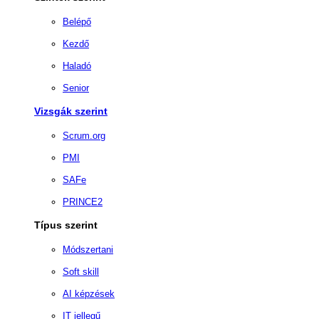
Belépő
Kezdő
Haladó
Senior
Vizsgák szerint
Scrum.org
PMI
SAFe
PRINCE2
Típus szerint
Módszertani
Soft skill
AI képzések
IT jellegű