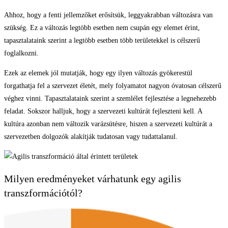
Ahhoz, hogy a fenti jellemzőket erősítsük, leggyakrabban változásra van
szükség. Ez a változás legtöbb esetben nem csupán egy elemet érint,
tapasztalataink szerint a legtöbb esetben több területekkel is célszerű
foglalkozni.
Ezek az elemek jól mutatják, hogy egy ilyen változás gyökerestül
forgathatja fel a szervezet életét, mely folyamatot nagyon óvatosan célszerű
véghez vinni. Tapasztalataink szerint a szemlélet fejlesztése a legnehezebb
feladat. Sokszor halljuk, hogy a szervezeti kultúrát fejleszteni kell. A
kultúra azonban nem változik varázsütésre, hiszen a szervezeti kultúrát a
szervezetben dolgozók alakítják tudatosan vagy tudattalanul.
Milyen eredményeket várhatunk egy agilis
transzformációtól?