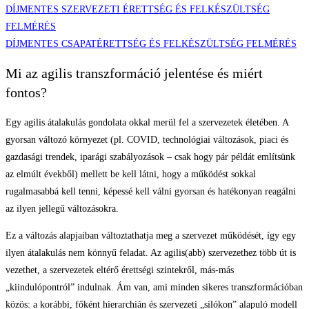
DÍJMENTES SZERVEZETI ÉRETTSÉG ÉS FELKÉSZÜLTSÉG
FELMÉRÉS
DÍJMENTES CSAPATÉRETTSÉG ÉS FELKÉSZÜLTSÉG FELMÉRÉS
Mi az agilis transzformáció jelentése és miért
fontos?
Egy agilis átalakulás gondolata okkal merül fel a szervezetek életében. A
gyorsan változó környezet (pl. COVID, technológiai változások, piaci és
gazdasági trendek, iparági szabályozások – csak hogy pár példát említsünk
az elmúlt évekből) mellett be kell látni, hogy a működést sokkal
rugalmasabbá kell tenni, képessé kell válni gyorsan és hatékonyan reagálni
az ilyen jellegű változásokra.
Ez a változás alapjaiban változtathatja meg a szervezet működését, így egy
ilyen átalakulás nem könnyű feladat. Az agilis(abb) szervezethez több út is
vezethet, a szervezetek eltérő érettségi szintekről, más-más
„kiindulópontról” indulnak. Ám van, ami minden sikeres transzformációban
közös: a korábbi, főként hierarchián és szervezeti „silókon” alapuló modell