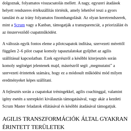
dolgoznak, folyamatos visszacsatolás mellett. A nagy, egyszeri átadások
helyett rendszeres értékszállítás történik, amely lehetővé teszi a gyors
tanulást és az irány folyamatos finomhangolását. Az olyan keretrendszerek,
mint a
Scrum
vagy a Kanban, támogatják a transzparenciát, a priorizálást és
az önszerveződő csapatműködést.
A változás egyik fontos eleme a pilotcsapatok indítása, szervezeti mérettől
függően 2–6 pilot csapat komoly tapasztalatokat gyűjthet az agilis
szállítással kapcsolatban. Ezek egyrészről a későbbi kiterjesztés során
komoly segítséget jelentenek majd, másrészről segít „megmutatni” a
szervezeti érintettek számára, hogy ez a módosult működési mód milyen
eredményeket képes szállítani.
A fejlesztés során a csapatokat tréningekkel, agilis coachinggal, valamint
igény esetén a szerepköri kiválasztás támogatásával, vagy akár a kezdeti
Scrum Master feladatok ellátásával és későbbi átadásával támogatjuk.
AGILIS TRANSZFORMÁCIÓK ÁLTAL GYAKRAN
ÉRINTETT TERÜLETEK