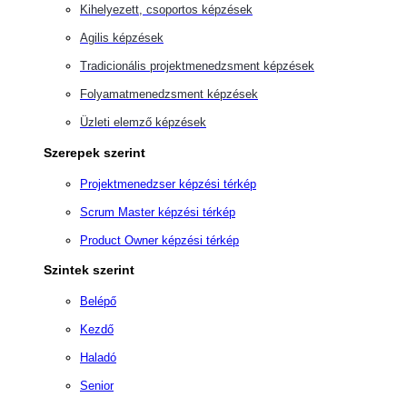
Kihelyezett, csoportos képzések
Agilis képzések
Tradicionális projektmenedzsment képzések
Folyamatmenedzsment képzések
Üzleti elemző képzések
Szerepek szerint
Projektmenedzser képzési térkép
Scrum Master képzési térkép
Product Owner képzési térkép
Szintek szerint
Belépő
Kezdő
Haladó
Senior