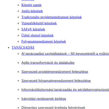
Képzési naptár
Agilis képzések
Tradicionális projektmenedzsment képzések
Vizsgafelkészítő képzések
SAFe® képzések
Üzleti elemző képzések
Folyamatmenedzsment képzések
TANÁCSADÁS
AI tanácsadási szolgáltatások – MI bevezetéstől a működ
Agilis transzformáció és átalakulás
Szervezeti projektmenedzsment fejlesztése
Szervezeti folyamatmenedzsment fejlesztése
Információbiztonsági tanácsadás és sérülékenységvizsgá
Irányítási rendszerek építése
Díjmentes szervezeti érettség felmérések