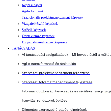
Képzési naptár
Agilis képzések
Tradicionális projektmenedzsment képzések
Vizsgafelkészítő képzések
SAFe® képzések
Üzleti elemző képzések
Folyamatmenedzsment képzések
TANÁCSADÁS
AI tanácsadási szolgáltatások – MI bevezetéstől a működ
Agilis transzformáció és átalakulás
Szervezeti projektmenedzsment fejlesztése
Szervezeti folyamatmenedzsment fejlesztése
Információbiztonsági tanácsadás és sérülékenységvizsgá
Irányítási rendszerek építése
Díjmentes szervezeti érettség felmérések