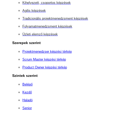
Kihelyezett, csoportos képzések
Agilis képzések
Tradicionális projektmenedzsment képzések
Folyamatmenedzsment képzések
Üzleti elemző képzések
Szerepek szerint
Projektmenedzser képzési térkép
Scrum Master képzési térkép
Product Owner képzési térkép
Szintek szerint
Belépő
Kezdő
Haladó
Senior