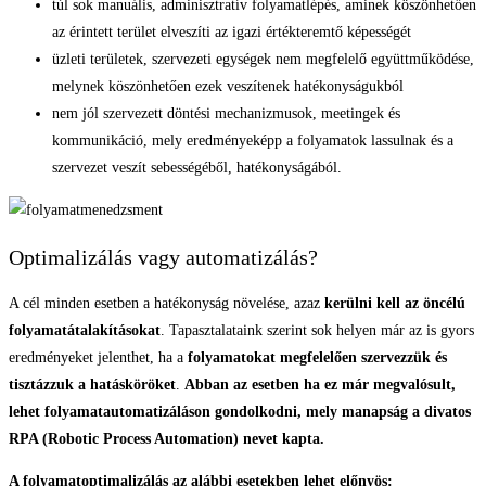
túl sok manuális, adminisztratív folyamatlépés, aminek köszönhetően
az érintett terület elveszíti az igazi értékteremtő képességét
üzleti területek, szervezeti egységek nem megfelelő együttműködése,
melynek köszönhetően ezek veszítenek hatékonyságukból
nem jól szervezett döntési mechanizmusok, meetingek és
kommunikáció, mely eredményeképp a folyamatok lassulnak és a
szervezet veszít sebességéből, hatékonyságából.
Optimalizálás vagy automatizálás?
A cél minden esetben a hatékonyság növelése, azaz
kerülni kell az öncélú
folyamatátalakításokat
. Tapasztalataink szerint sok helyen már az is gyors
eredményeket jelenthet, ha a
folyamatokat megfelelően szervezzük és
tisztázzuk a hatásköröket
.
Abban az esetben ha ez már megvalósult,
lehet folyamatautomatizáláson gondolkodni, mely manapság a divatos
RPA (Robotic Process Automation) nevet kapta.
A folyamatoptimalizálás az alábbi esetekben lehet előnyös: