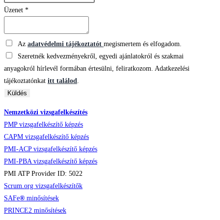
Üzenet
*
Az
adatvédelmi tájékoztatót
megismertem és elfogadom.
Szeretnék kedvezményekről, egyedi ajánlatokról és szakmai
anyagokról hírlevél formában értesülni, feliratkozom. Adatkezelési
tájékoztatónkat
itt találod
.
Küldés
Nemzetközi vizsgafelkészítés
PMP vizsgafelkészítő képzés
CAPM vizsgafelkészítő képzés
PMI-ACP vizsgafelkészítő képzés
PMI-PBA vizsgafelkészítő képzés
PMI ATP Provider ID: 5022
Scrum.org vizsgafelkészítők
SAFe
®
minősítések
PRINCE2 minősítések