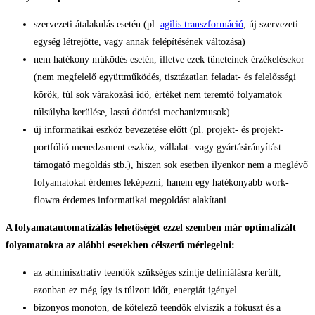
szervezeti átalakulás esetén (pl.
agilis transzformáció
, új szervezeti
egység létrejötte, vagy annak felépítésének változása)
nem hatékony működés esetén, illetve ezek tüneteinek érzékelésekor
(nem megfelelő együttműködés, tisztázatlan feladat- és felelősségi
körök, túl sok várakozási idő, értéket nem teremtő folyamatok
túlsúlyba kerülése, lassú döntési mechanizmusok)
új informatikai eszköz bevezetése előtt (pl. projekt- és projekt-
portfólió menedzsment eszköz, vállalat- vagy gyártásirányítást
támogató megoldás stb.), hiszen sok esetben ilyenkor nem a meglévő
folyamatokat érdemes leképezni, hanem egy hatékonyabb work-
flowra érdemes informatikai megoldást alakítani.
A folyamatautomatizálás lehetőségét ezzel szemben már optimalizált
folyamatokra az alábbi esetekben célszerű mérlegelni:
az adminisztratív teendők szükséges szintje definiálásra került,
azonban ez még így is túlzott időt, energiát igényel
bizonyos monoton, de kötelező teendők elviszik a fókuszt és a