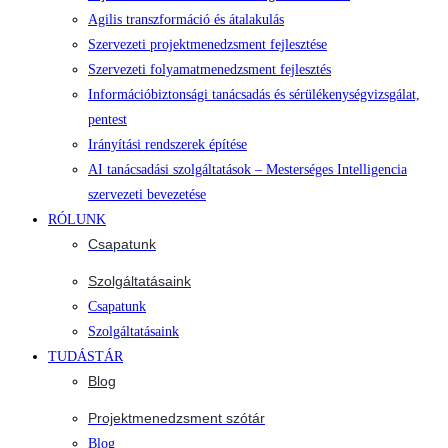
Agilis transzformáció és átalakulás
Szervezeti projektmenedzsment fejlesztése
Szervezeti folyamatmenedzsment fejlesztés
Információbiztonsági tanácsadás és sérülékenységvizsgálat,
pentest
Irányítási rendszerek építése
AI tanácsadási szolgáltatások – Mesterséges Intelligencia
szervezeti bevezetése
RÓLUNK
Csapatunk
Szolgáltatásaink
Csapatunk
Szolgáltatásaink
TUDÁSTÁR
Blog
Projektmenedzsment szótár
Blog