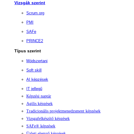
Vizsgák szerint
Scrum.org
PMI
SAFe
PRINCE2
Típus szerint
Módszertani
Soft skill
AI képzések
IT jellegű
Képzési naptár
Agilis képzések
Tradicionális projektmenedzsment képzések
Vizsgafelkészítő képzések
SAFe® képzések
Üzleti elemző képzések