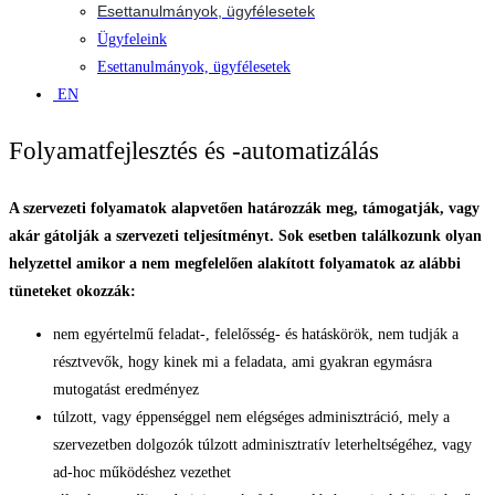
Esettanulmányok, ügyfélesetek
Ügyfeleink
Esettanulmányok, ügyfélesetek
EN
Folyamatfejlesztés és -automatizálás
A szervezeti folyamatok alapvetően határozzák meg, támogatják, vagy
akár gátolják a szervezeti teljesítményt. Sok esetben találkozunk olyan
helyzettel amikor a nem megfelelően alakított folyamatok az alábbi
tüneteket okozzák:
nem egyértelmű feladat-, felelősség- és hatáskörök, nem tudják a
résztvevők, hogy kinek mi a feladata, ami gyakran egymásra
mutogatást eredményez
túlzott, vagy éppenséggel nem elégséges adminisztráció, mely a
szervezetben dolgozók túlzott adminisztratív leterheltségéhez, vagy
ad-hoc működéshez vezethet