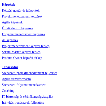
Képzések
Képzési naptár és időpontok
Projektmenedzsment képzések
Agilis képzések
Üzleti elemző képzések
Folyamatmenedzsment képzések
AI képzések
Projektmenedzsment képzési térkép
Scrum Master képzési térkép
Product Owner képzési térkép
Tanácsadás
Szervezeti projektmenedzsment fejlesztés
Agilis transzformáció
Szervezeti folyamatmenedzsment
Coaching
IT biztonság és sérülékenységvizsgálat
Irányítási rendszerek fejlesztése