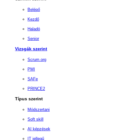
Belépő
Kezdő
Haladó
Senior
Vizsgák szerint
Scrum.org
PMI
SAFe
PRINCE2
Típus szerint
Módszertani
Soft skill
AI képzések
IT jellegű