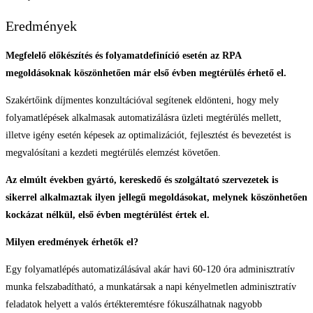
Eredmények
Megfelelő előkészítés és folyamatdefiníció esetén az
RPA
megoldásoknak köszönhetően már első évben megtérülés érhető el.
Szakértőink díjmentes konzultációval segítenek eldönteni, hogy mely
folyamatlépések alkalmasak automatizálásra üzleti megtérülés mellett,
illetve igény esetén képesek az optimalizációt, fejlesztést és bevezetést is
megvalósítani a kezdeti megtérülés elemzést követően.
Az elmúlt években gyártó, kereskedő és szolgáltató szervezetek is
sikerrel alkalmaztak ilyen jellegű megoldásokat, melynek köszönhetően
kockázat nélkül, első évben megtérülést értek el.
Milyen eredmények érhetők el?
Egy folyamatlépés automatizálásával akár havi 60-120 óra adminisztratív
munka felszabadítható, a munkatársak a napi kényelmetlen adminisztratív
feladatok helyett a valós értékteremtésre fókuszálhatnak nagyobb