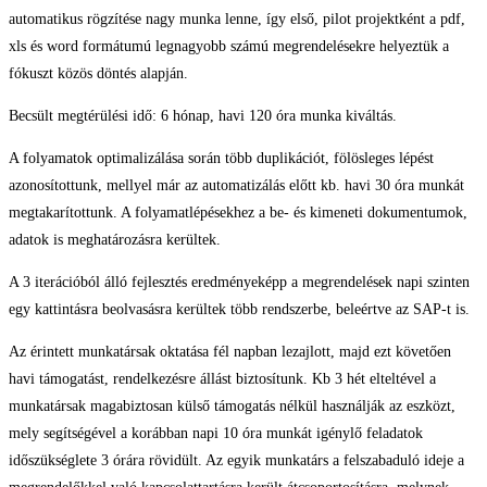
automatikus rögzítése nagy munka lenne, így első, pilot projektként a pdf,
xls és word formátumú legnagyobb számú megrendelésekre helyeztük a
fókuszt közös döntés alapján.
Becsült megtérülési idő: 6 hónap, havi 120 óra munka kiváltás.
A folyamatok optimalizálása során több duplikációt, fölösleges lépést
azonosítottunk, mellyel már az automatizálás előtt kb. havi 30 óra munkát
megtakarítottunk. A folyamatlépésekhez a be- és kimeneti dokumentumok,
adatok is meghatározásra kerültek.
A 3 iterációból álló fejlesztés eredményeképp a megrendelések napi szinten
egy kattintásra beolvasásra kerültek több rendszerbe, beleértve az SAP-t is.
Az érintett munkatársak oktatása fél napban lezajlott, majd ezt követően
havi támogatást, rendelkezésre állást biztosítunk. Kb 3 hét elteltével a
munkatársak magabiztosan külső támogatás nélkül használják az eszközt,
mely segítségével a korábban napi 10 óra munkát igénylő feladatok
időszükséglete 3 órára rövidült. Az egyik munkatárs a felszabaduló ideje a