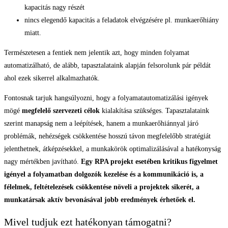
kapacitás nagy részét
nincs elegendő kapacitás a feladatok elvégzésére pl. munkaerőhiány
miatt.
Természetesen a fentiek nem jelentik azt, hogy minden folyamat
automatizálható, de alább, tapasztalataink alapján felsorolunk pár példát
ahol ezek sikerrel alkalmazhatók.
Fontosnak tarjuk hangsúlyozni, hogy a folyamatautomatizálási igények
mögé
megfelelő szervezeti célok
kialakítása szükséges. Tapasztalataink
szerint manapság nem a leépítések, hanem a munkaerőhiánnyal járó
problémák, nehézségek csökkentése hosszú távon megfelelőbb stratégiát
jelenthetnek, átképzésekkel, a munkakörök optimalizálásával a hatékonyság
nagy mértékben javítható.
Egy RPA projekt esetében kritikus figyelmet
igényel a folyamatban dolgozók kezelése és a kommunikáció is, a
félelmek, feltételezések csökkentése növeli a projektek sikerét, a
munkatársak aktív bevonásával jobb eredmények érhetőek el.
Mivel tudjuk ezt hatékonyan támogatni?