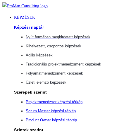
Ugrás
a
KÉPZÉSEK
tartalomra
Képzési naptár
Nyílt formában meghirdetett képzések
Kihelyezett, csoportos képzések
Agilis képzések
Tradicionális projektmenedzsment képzések
Folyamatmenedzsment képzések
Üzleti elemző képzések
Szerepek szerint
Projektmenedzser képzési térkép
Scrum Master képzési térkép
Product Owner képzési térkép
Szintek szerint