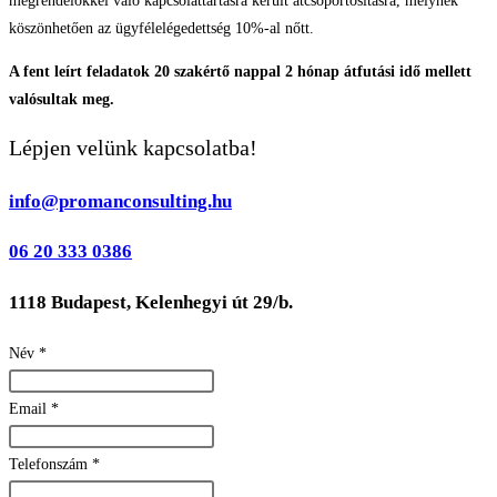
megrendelőkkel való kapcsolattartásra került átcsoportosításra, melynek
köszönhetően az ügyfélelégedettség 10%-al nőtt.
A fent leírt feladatok 20 szakértő nappal 2 hónap átfutási idő mellett
valósultak meg.
Lépjen velünk kapcsolatba!
info@promanconsulting.hu
06
20 333 0386
1118 Budapest, Kelenhegyi út 29/b.
Név
*
Email
*
Telefonszám
*