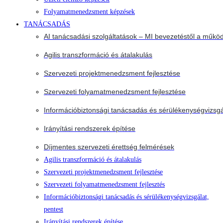
Folyamatmenedzsment képzések
TANÁCSADÁS
AI tanácsadási szolgáltatások – MI bevezetéstől a működ
Agilis transzformáció és átalakulás
Szervezeti projektmenedzsment fejlesztése
Szervezeti folyamatmenedzsment fejlesztése
Információbiztonsági tanácsadás és sérülékenységvizsgá
Irányítási rendszerek építése
Díjmentes szervezeti érettség felmérések
Agilis transzformáció és átalakulás
Szervezeti projektmenedzsment fejlesztése
Szervezeti folyamatmenedzsment fejlesztés
Információbiztonsági tanácsadás és sérülékenységvizsgálat,
pentest
Irányítási rendszerek építése