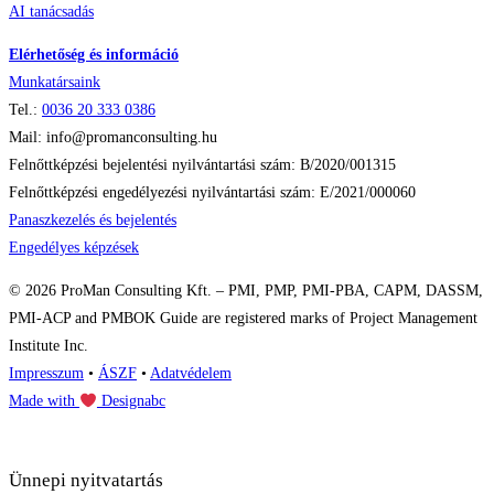
AI tanácsadás
Elérhetőség és információ
Munkatársaink
Tel.:
0036
20 333 0386
Mail: info@promanconsulting.hu
Felnőttképzési bejelentési nyilvántartási szám: B/2020/001315
Felnőttképzési engedélyezési nyilvántartási szám: E/2021/000060
Panaszkezelés és bejelentés
Engedélyes képzések
© 2026 ProMan Consulting Kft. – PMI, PMP, PMI-PBA, CAPM, DASSM,
PMI-ACP and PMBOK Guide are registered marks of Project Management
Institute Inc.
Impresszum
•
ÁSZF
•
Adatvédelem
Made with
Designabc
Ünnepi nyitvatartás