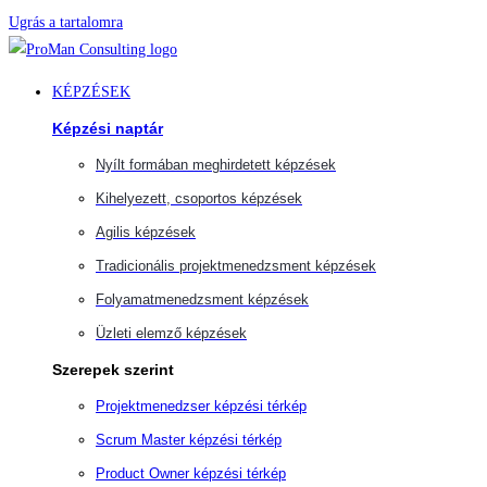
Ugrás a tartalomra
KÉPZÉSEK
Képzési naptár
Nyílt formában meghirdetett képzések
Kihelyezett, csoportos képzések
Agilis képzések
Tradicionális projektmenedzsment képzések
Folyamatmenedzsment képzések
Üzleti elemző képzések
Szerepek szerint
Projektmenedzser képzési térkép
Scrum Master képzési térkép
Product Owner képzési térkép