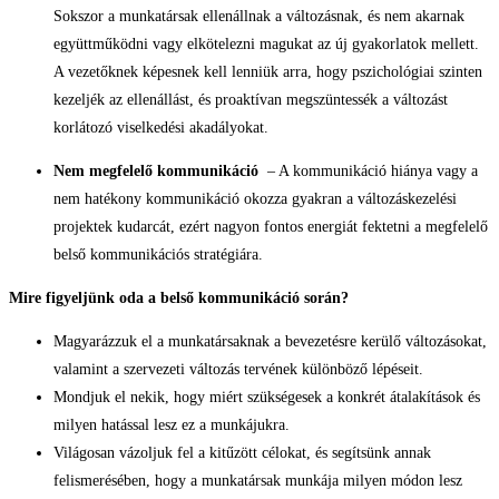
Sokszor a munkatársak ellenállnak a változásnak, és nem akarnak
együttműködni vagy elkötelezni magukat az új gyakorlatok mellett.
A vezetőknek képesnek kell lenniük arra, hogy pszichológiai szinten
kezeljék az ellenállást, és proaktívan megszüntessék a változást
korlátozó viselkedési akadályokat.
Nem megfelelő kommunikáció
– A kommunikáció hiánya vagy a
nem hatékony kommunikáció okozza gyakran a változáskezelési
projektek kudarcát, ezért nagyon fontos energiát fektetni a megfelelő
belső kommunikációs stratégiára.
Mire figyeljünk oda a belső kommunikáció során?
Magyarázzuk el a munkatársaknak a bevezetésre kerülő változásokat,
valamint a szervezeti változás tervének különböző lépéseit.
Mondjuk el nekik, hogy miért szükségesek a konkrét átalakítások és
milyen hatással lesz ez a munkájukra.
Világosan vázoljuk fel a kitűzött célokat, és segítsünk annak
felismerésében, hogy a munkatársak munkája milyen módon lesz