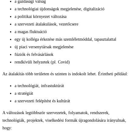
a gazdasági válság
a technológiai újdonságok megjelenése, digitalizáció
a politikai környezet változása
a szervezeti átalakulások, vezetőcsere
a magas fluktuáció
egy új kolléga érkezése más szemléletmóddal, tapasztalattal
új piaci versenytársak megjelenése
fúziók és felvásárlások
rendkívüli helyzetek (pl. Covid)
Az átalakítás több területen és szinten is indokolt lehet. Érintheti például:
a technológiát, infrastuktúrát
a stratégiát
a szervezeti felépítést és kultúrát
A változások legtöbbször szervezetek, folyamatok, rendszerek,
technológiák, projektek, viselkedési formák újragondolására irányulnak,
hogy: