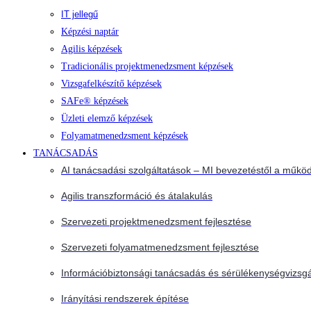
IT jellegű
Képzési naptár
Agilis képzések
Tradicionális projektmenedzsment képzések
Vizsgafelkészítő képzések
SAFe® képzések
Üzleti elemző képzések
Folyamatmenedzsment képzések
TANÁCSADÁS
AI tanácsadási szolgáltatások – MI bevezetéstől a működ
Agilis transzformáció és átalakulás
Szervezeti projektmenedzsment fejlesztése
Szervezeti folyamatmenedzsment fejlesztése
Információbiztonsági tanácsadás és sérülékenységvizsgá
Irányítási rendszerek építése