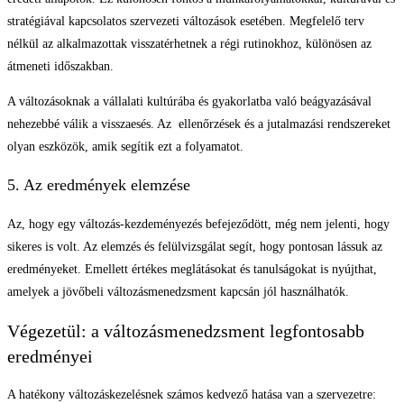
stratégiával kapcsolatos szervezeti változások esetében. Megfelelő terv
nélkül az alkalmazottak visszatérhetnek a régi rutinokhoz, különösen az
átmeneti időszakban.
A változásoknak a vállalati kultúrába és gyakorlatba való beágyazásával
nehezebbé válik a visszaesés. Az ellenőrzések és a jutalmazási rendszereket
olyan eszközök, amik segítik ezt a folyamatot.
5. Az eredmények elemzése
Az, hogy egy változás-kezdeményezés befejeződött, még nem jelenti, hogy
sikeres is volt. Az elemzés és felülvizsgálat segít, hogy pontosan lássuk az
eredményeket. Emellett értékes meglátásokat és tanulságokat is nyújthat,
amelyek a jövőbeli változásmenedzsment kapcsán jól használhatók.
Végezetül: a változásmenedzsment legfontosabb
eredményei
A hatékony változáskezelésnek számos kedvező hatása van a szervezetre: