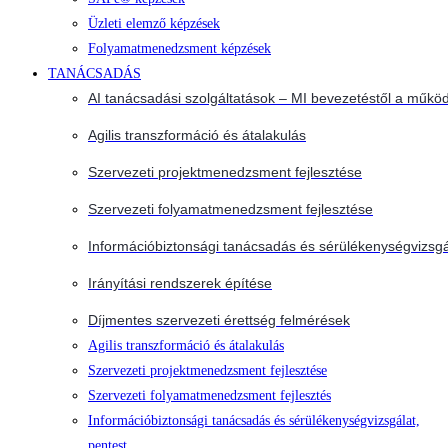
Üzleti elemző képzések
Folyamatmenedzsment képzések
TANÁCSADÁS
AI tanácsadási szolgáltatások – MI bevezetéstől a működ
Agilis transzformáció és átalakulás
Szervezeti projektmenedzsment fejlesztése
Szervezeti folyamatmenedzsment fejlesztése
Információbiztonsági tanácsadás és sérülékenységvizsgá
Irányítási rendszerek építése
Díjmentes szervezeti érettség felmérések
Agilis transzformáció és átalakulás
Szervezeti projektmenedzsment fejlesztése
Szervezeti folyamatmenedzsment fejlesztés
Információbiztonsági tanácsadás és sérülékenységvizsgálat,
pentest