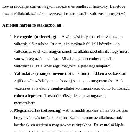
Lewin modellje szintén nagyon népszerű és rendkívül hatékony. Lehetővé
teszi a vállalatok számára a szervezeti és strukturális változások megértését.
A modell három fő szakaszból áll:
Felengedés (unfreezing)
– A változási folyamat első szakasza, a
változás előkészítése. Itt a munkáltatóknak fel kell készülniük a
változásra, és el kell magyarázniuk az alkalmazottaiknak, hogy miért
van szükség az átalakulásra. Mivel a legtöbb ember ellenáll a
változásnak, ez a lépés segít megtörni a jelenlegi állapotot.
Változtatás (change/movement/transition)
– Ebben a szakaszban
zajlik a változás folyamata és az új status quo megteremtése. A jó
vezetés és a hatékony munkavállalói kommunikáció döntő fontosságú
ebben a lépésben. Továbbá szükség lehet a támogatásra,
mentorálásra.
Megszilárdítás (refreezing)
– A harmadik szakasz annak biztosítása,
hogy a változás tartós maradjon. Ezen a ponton az alkalmazottak
kezdenek visszatérni a megszokott rutinjukhoz. Ez az utolsó lépés