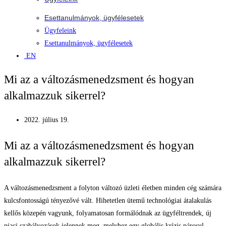
Esettanulmányok, ügyfélesetek
Ügyfeleink
Esettanulmányok, ügyfélesetek
EN
Mi az a változásmenedzsment és hogyan
alkalmazzuk sikerrel?
2022. július 19.
Mi az a változásmenedzsment és hogyan
alkalmazzuk sikerrel?
A változásmenedzsment a folyton változó üzleti életben minden cég számára
kulcsfontosságú tényezővé vált. Hihetetlen ütemű technológiai átalakulás
kellős közepén vagyunk, folyamatosan formálódnak az ügyféltrendek, új
piaci szabályozások jelennek meg, melyhez egy globális krízis párosul.