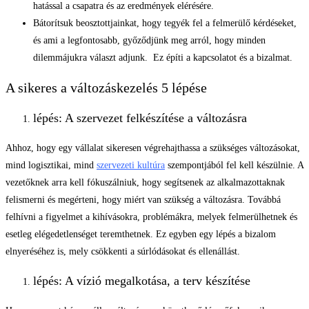
hatással a csapatra és az eredmények elérésére.
Bátorítsuk beosztottjainkat, hogy tegyék fel a felmerülő kérdéseket,
és ami a legfontosabb, győződjünk meg arról, hogy minden
dilemmájukra választ adjunk. Ez építi a kapcsolatot és a bizalmat.
A sikeres a változáskezelés 5 lépése
lépés: A szervezet felkészítése a változásra
Ahhoz, hogy egy vállalat sikeresen végrehajthassa a szükséges változásokat,
mind logisztikai, mind
szervezeti kultúra
szempontjából fel kell készülnie. A
vezetőknek arra kell fókuszálniuk, hogy segítsenek az alkalmazottaknak
felismerni és megérteni, hogy miért van szükség a változásra. Továbbá
felhívni a figyelmet a kihívásokra, problémákra, melyek felmerülhetnek és
esetleg elégedetlenséget teremthetnek. Ez egyben egy lépés a bizalom
elnyeréséhez is, mely csökkenti a súrlódásokat és ellenállást.
lépés: A vízió megalkotása, a terv készítése