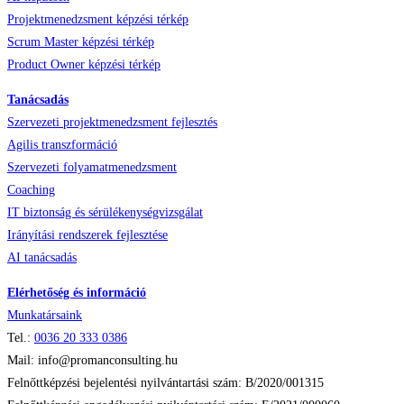
Projektmenedzsment képzési térkép
Scrum Master képzési térkép
Product Owner képzési térkép
Tanácsadás
Szervezeti projektmenedzsment fejlesztés
Agilis transzformáció
Szervezeti folyamatmenedzsment
Coaching
IT biztonság és sérülékenységvizsgálat
Irányítási rendszerek fejlesztése
AI tanácsadás
Elérhetőség és információ
Munkatársaink
Tel.:
0036
20 333 0386
Mail: info@promanconsulting.hu
Felnőttképzési bejelentési nyilvántartási szám: B/2020/001315