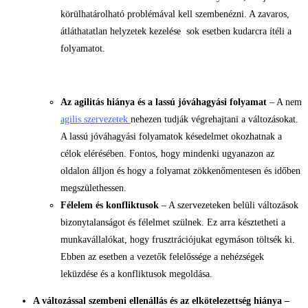
körülhatárolható problémával kell szembenézni. A zavaros,
átláthatatlan helyzetek kezelése sok esetben kudarcra ítéli a
folyamatot.
Az agilitás hiánya és a lassú jóváhagyási folyamat
– A nem
agilis szervezetek
nehezen tudják végrehajtani a változásokat.
A lassú jóváhagyási folyamatok késedelmet okozhatnak a
célok elérésében. Fontos, hogy mindenki ugyanazon az
oldalon álljon és hogy a folyamat zökkenőmentesen és időben
megszülethessen.
Félelem és konfliktusok
– A szervezeteken belüli változások
bizonytalanságot és félelmet szülnek. Ez arra késztetheti a
munkavállalókat, hogy frusztrációjukat egymáson töltsék ki.
Ebben az esetben a vezetők felelőssége a nehézségek
leküzdése és a konfliktusok megoldása.
A változással szembeni ellenállás és az elkötelezettség hiánya –