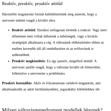
Reaktív, preaktív, proaktív attitűd
Háromféle magatartási formát különböztetünk meg aszerint, hogy a
szervezet miként reagál a kiváltó okra.
Reaktív attitűd:
Ilyenkor utólagosan történik a reakció. Vagy mert
előzetesen nem voltak láthatóak a nehézségek, vagy a kivárás
stratégiáját alkalmazta a cég. A változások előkészítésére ebben az
esetben kevesebb idő áll rendelkezésre és az erőforrások is
szűkösebbek.
Preaktív megközelítés:
Ez egy passzív, megelőző attitűd. A
szervezet azelőtt reagál, hogy a változást kiváltó ok felmerülne,
felkészítve a szervezetet a problémára.
Proaktív hozzáállás:
Aktív és folyamatosan cselekvő magatartás, ami
alkalmazkodik az adott körülményekhez, jogszabályi feltételekhez stb.
Milyen változásmenedzsment modellek léteznek?