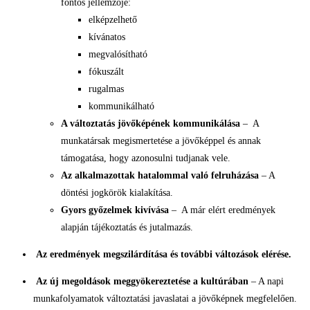
fontos jellemzője:
elképzelhető
kívánatos
megvalósítható
fókuszált
rugalmas
kommunikálható
A változtatás jövőképének kommunikálása
– A
munkatársak megismertetése a jövőképpel és annak
támogatása, hogy azonosulni tudjanak vele.
Az alkalmazottak hatalommal való felruházása
– A
döntési jogkörök kialakítása.
Gyors győzelmek kivívása
– A már elért eredmények
alapján tájékoztatás és jutalmazás.
Az eredmények megszilárdítása és további változások elérése.
Az új megoldások meggyökereztetése a kultúrában
– A napi
munkafolyamatok változtatási javaslatai a jövőképnek megfelelően.