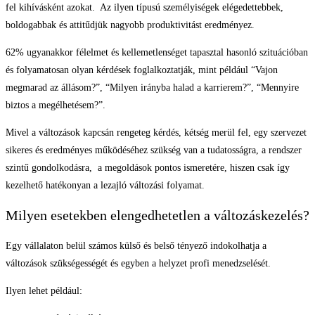
fel kihívásként azokat. Az ilyen típusú személyiségek elégedettebbek,
boldogabbak és attitűdjük nagyobb produktivitást eredményez.
62% ugyanakkor félelmet és kellemetlenséget tapasztal hasonló szituációban
és folyamatosan olyan kérdések foglalkoztatják, mint például “Vajon
megmarad az állásom?”, “Milyen irányba halad a karrierem?”, “Mennyire
biztos a megélhetésem?”.
Mivel a változások kapcsán rengeteg kérdés, kétség merül fel, egy szervezet
sikeres és eredményes működéséhez szükség van a tudatosságra, a rendszer
szintű gondolkodásra, a megoldások pontos ismeretére, hiszen csak így
kezelhető hatékonyan a lezajló változási folyamat.
Milyen esetekben elengedhetetlen a változáskezelés?
Egy vállalaton belül számos külső és belső tényező indokolhatja a
változások szükségességét és egyben a helyzet profi menedzselését.
Ilyen lehet például: