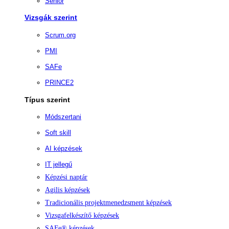
Senior
Vizsgák szerint
Scrum.org
PMI
SAFe
PRINCE2
Típus szerint
Módszertani
Soft skill
AI képzések
IT jellegű
Képzési naptár
Agilis képzések
Tradicionális projektmenedzsment képzések
Vizsgafelkészítő képzések
SAFe® képzések