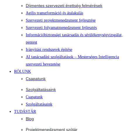
Díjmentes szervezeti érettség felmérések
Agilis transzformáció és átalakulás
Szervezeti projektmenedzsment fejlesztése
Szervezeti folyamatmenedzsment fejlesztés
Információbiztonsági tanácsadás és sérülékenységvizsgálat,
pentest
Irányítási rendszerek építése
AI tanácsadási szolgáltatások – Mesterséges Intelligencia
szervezeti bevezetése
RÓLUNK
Csapatunk
Szolgáltatásaink
Csapatunk
Szolgáltatásaink
TUDÁSTÁR
Blog
Projektmenedzsment szótár