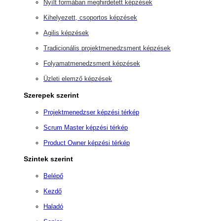
Nyílt formában meghirdetett képzések
Kihelyezett, csoportos képzések
Agilis képzések
Tradicionális projektmenedzsment képzések
Folyamatmenedzsment képzések
Üzleti elemző képzések
Szerepek szerint
Projektmenedzser képzési térkép
Scrum Master képzési térkép
Product Owner képzési térkép
Szintek szerint
Belépő
Kezdő
Haladó