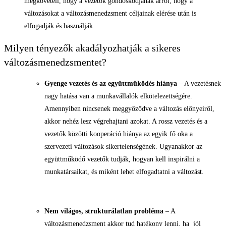
megköveteli, hogy a vezetők gondoskodjanak arról, hogy a
változásokat a változásmenedzsment céljainak elérése után is
elfogadják és használják.
Milyen tényezők akadályozhatják a sikeres
változásmenedzsmentet?
Gyenge vezetés és az együttműködés hiánya
– A vezetésnek
nagy hatása van a munkavállalók elkötelezettségére.
Amennyiben nincsenek meggyőződve a változás előnyeiről,
akkor nehéz lesz végrehajtani azokat. A rossz vezetés és a
vezetők közötti kooperáció hiánya az egyik fő oka a
szervezeti változások sikertelenségének. Ugyanakkor az
együttműködő vezetők tudják, hogyan kell inspirálni a
munkatársaikat, és miként lehet elfogadtatni a változást.
Nem világos, strukturálatlan probléma
– A
változásmenedzsment akkor tud hatékony lenni, ha jól