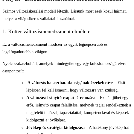
Számos változáskezelési modell létezik. Lássunk most ezek közül hármat,
melyet a világ sikeres vállalatai használnak.
1. Kotter változásmenedzsment elmélete
Ez a változásmenedzsment módszer az egyik legnépszerűbb és
legelfogadottabb a világon.
Nyolc szakaszból áll, amelyek mindegyike egy-egy kulcsfontosságú elvre
összpontosít:
A változás halaszthatatlanságának érzékeltetése
– Első
lépésben fel kell ismerni, hogy változásra van szükség.
A változást irányító csapat létrehozása
– Ezután jöhet egy
erős, irányító csapat felállítása, melynek tagjai rendelkeznek a
megfelelő tudással, tapasztalattal, kompetenciával és képesek
kidolgozni a jövőképet.
Jövőkép és stratégia kidolgozása
– A hatékony jövőkép hat