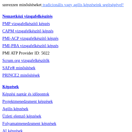
szerezzen minősítéseket
tradicionális vagy agilis képzéseink segítségével!
Nemzetközi vizsgafelkészítés
PMP vizsgafelkészítő képzés
CAPM vizsgafelkészítő képzés
PMI-ACP vizsgafelkészítő képzés
PMI-PBA vizsgafelkészítő képzés
PMI ATP Provider ID: 5022
Scrum.org vizsgafelkészítők
SAFe
®
minősítések
PRINCE2 minősítések
Képzések
Képzési naptár és időpontok
Projektmenedzsment képzések
Agilis képzések
Üzleti elemző képzések
Folyamatmenedzsment képzések
AI képzések