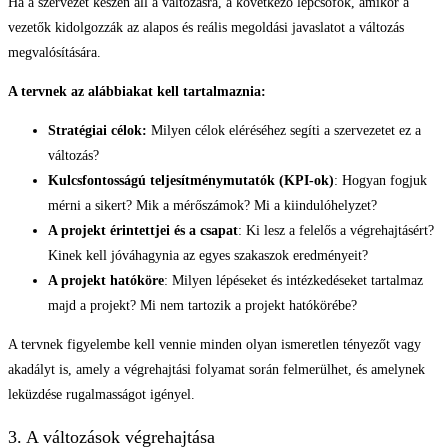
Ha a szervezet készen áll a változásra, a következő lépcsőfok, amikor a
vezetők kidolgozzák az alapos és reális megoldási javaslatot a változás
megvalósítására.
A tervnek az alábbiakat kell tartalmaznia:
Stratégiai célok:
Milyen célok eléréséhez segíti a szervezetet ez a
változás?
Kulcsfontosságú teljesítménymutatók (KPI-ok)
: Hogyan fogjuk
mérni a sikert? Mik a mérőszámok? Mi a kiindulóhelyzet?
A projekt érintettjei és a csapat
: Ki lesz a felelős a végrehajtásért?
Kinek kell jóváhagynia az egyes szakaszok eredményeit?
A projekt hatóköre
: Milyen lépéseket és intézkedéseket tartalmaz
majd a projekt? Mi nem tartozik a projekt hatókörébe?
A tervnek figyelembe kell vennie minden olyan ismeretlen tényezőt vagy
akadályt is, amely a végrehajtási folyamat során felmerülhet, és amelynek
leküzdése rugalmasságot igényel.
3. A változások végrehajtása