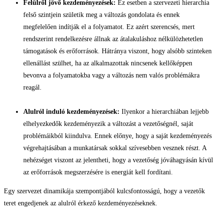
Felülről jövő kezdeményezések:
Ez esetben a szervezeti hierarchia
felső szintjein születik meg a változás gondolata és ennek
megfelelően indítják el a folyamatot. Ez azért szerencsés, mert
rendszerint rendelkezésre állnak az átalakuláshoz nélkülözhetetlen
támogatások és erőforrások. Hátránya viszont, hogy alsóbb szinteken
ellenállást szülhet, ha az alkalmazottak nincsenek kellőképpen
bevonva a folyamatokba vagy a változás nem valós problémákra
reagál.
Alulról induló kezdeményezések:
Ilyenkor a hierarchiában lejjebb
elhelyezkedők kezdeményezik a változást a vezetőségnél, saját
problémáikból kiindulva. Ennek előnye, hogy a saját kezdeményezés
végrehajtásában a munkatársak sokkal szívesebben vesznek részt. A
nehézséget viszont az jelentheti, hogy a vezetőség jóváhagyásán kívül
az erőforrások megszerzésére is energiát kell fordítani.
Egy szervezet dinamikája szempontjából kulcsfontosságú, hogy a vezetők
teret engedjenek az alulról érkező kezdeményezéseknek.