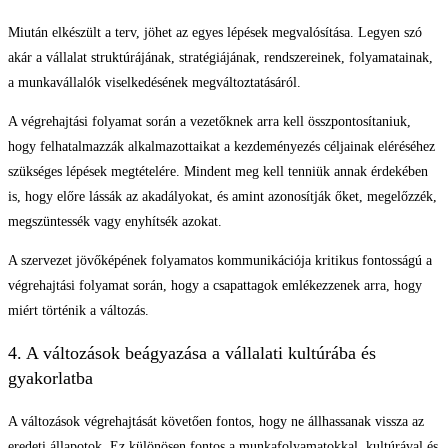
Miután elkészült a terv, jöhet az egyes lépések megvalósítása. Legyen szó
akár a vállalat struktúrájának, stratégiájának, rendszereinek, folyamatainak,
a munkavállalók viselkedésének megváltoztatásáról.
A végrehajtási folyamat során a vezetőknek arra kell összpontosítaniuk,
hogy felhatalmazzák alkalmazottaikat a kezdeményezés céljainak eléréséhez
szükséges lépések megtételére. Mindent meg kell tenniük annak érdekében
is, hogy előre lássák az akadályokat, és amint azonosítják őket, megelőzzék,
megszüntessék vagy enyhítsék azokat.
A szervezet jövőképének folyamatos kommunikációja kritikus fontosságú a
végrehajtási folyamat során, hogy a csapattagok emlékezzenek arra, hogy
miért történik a változás.
4. A változások beágyazása a vállalati kultúrába és
gyakorlatba
A változások végrehajtását követően fontos, hogy ne állhassanak vissza az
eredeti állapotok. Ez különösen fontos a munkafolyamatokkal, kultúrával és