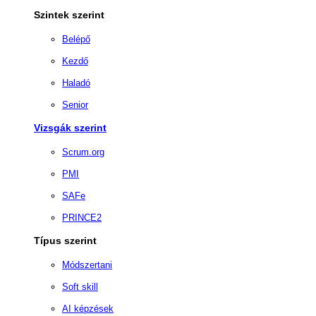
Szintek szerint
Belépő
Kezdő
Haladó
Senior
Vizsgák szerint
Scrum.org
PMI
SAFe
PRINCE2
Típus szerint
Módszertani
Soft skill
AI képzések