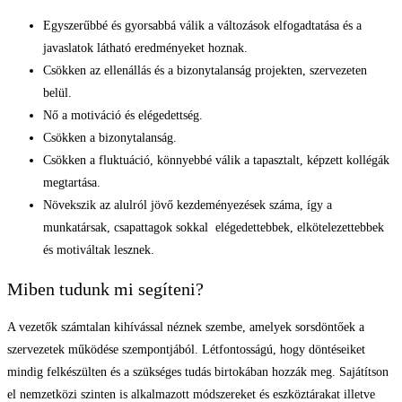
Egyszerűbbé és gyorsabbá válik a változások elfogadtatása és a
javaslatok látható eredményeket hoznak.
Csökken az ellenállás és a bizonytalanság projekten, szervezeten
belül.
Nő a motiváció és elégedettség.
Csökken a bizonytalanság.
Csökken a fluktuáció, könnyebbé válik a tapasztalt, képzett kollégák
megtartása.
Növekszik az alulról jövő kezdeményezések száma, így a
munkatársak, csapattagok sokkal elégedettebbek, elkötelezettebbek
és motiváltak lesznek.
Miben tudunk mi segíteni?
A vezetők számtalan kihívással néznek szembe, amelyek sorsdöntőek a
szervezetek működése szempontjából. Létfontosságú, hogy döntéseiket
mindig felkészülten és a szükséges tudás birtokában hozzák meg. Sajátítson
el nemzetközi szinten is alkalmazott módszereket és eszköztárakat illetve