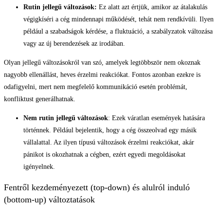
Rutin jellegű változások:
Ez alatt azt értjük, amikor az átalakulás
végigkíséri a cég mindennapi működését, tehát nem rendkívüli. Ilyen
például a szabadságok kérdése, a fluktuáció, a szabályzatok változása
vagy az új berendezések az irodában.
Olyan jellegű változásokról van szó, amelyek legtöbbször nem okoznak
nagyobb ellenállást, heves érzelmi reakciókat. Fontos azonban ezekre is
odafigyelni, mert nem megfelelő kommunikáció esetén problémát,
konfliktust generálhatnak.
Nem rutin jellegű változások
: Ezek váratlan események hatására
történnek. Például bejelentik, hogy a cég összeolvad egy másik
vállalattal. Az ilyen típusú változások érzelmi reakciókat, akár
pánikot is okozhatnak a cégben, ezért egyedi megoldásokat
igényelnek.
Fentről kezdeményezett (top-down) és alulról induló
(bottom-up) változtatások