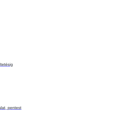
tetésig
lat, pentest