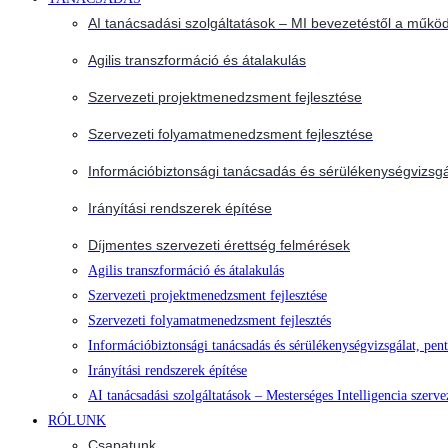
AI tanácsadási szolgáltatások – MI bevezetéstől a működ
Agilis transzformáció és átalakulás
Szervezeti projektmenedzsment fejlesztése
Szervezeti folyamatmenedzsment fejlesztése
Információbiztonsági tanácsadás és sérülékenységvizsgá
Irányítási rendszerek építése
Díjmentes szervezeti érettség felmérések
Agilis transzformáció és átalakulás
Szervezeti projektmenedzsment fejlesztése
Szervezeti folyamatmenedzsment fejlesztés
Információbiztonsági tanácsadás és sérülékenységvizsgálat, pent
Irányítási rendszerek építése
AI tanácsadási szolgáltatások – Mesterséges Intelligencia szerve
RÓLUNK
Csapatunk