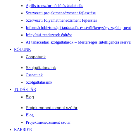
Agilis transzformáció és átalakulás
Szervezeti projektmenedzsment fejlesztése
Szervezeti folyamatmenedzsment fejlesztés
Információbiztonsági tanácsadás és sérülékenységvizsgálat, pent
Irányítási rendszerek építése
AI tanácsadási szolgáltatások – Mesterséges Intelligencia szerve
RÓLUNK
Csapatunk
Szolgáltatásaink
Csapatunk
Szolgáltatásaink
TUDÁSTÁR
Blog
Projektmenedzsment szótár
Blog
Projektmenedzsment szótár
KARRIER