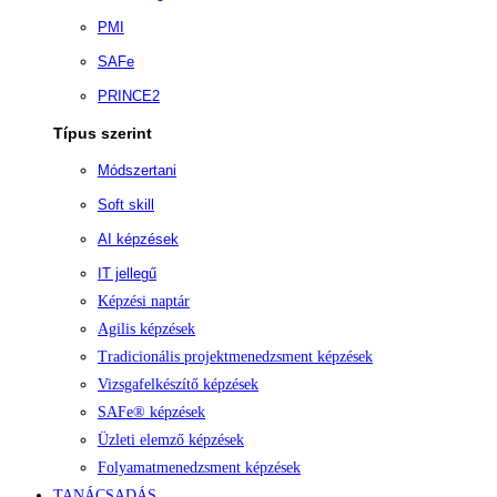
PMI
SAFe
PRINCE2
Típus szerint
Módszertani
Soft skill
AI képzések
IT jellegű
Képzési naptár
Agilis képzések
Tradicionális projektmenedzsment képzések
Vizsgafelkészítő képzések
SAFe® képzések
Üzleti elemző képzések
Folyamatmenedzsment képzések
TANÁCSADÁS