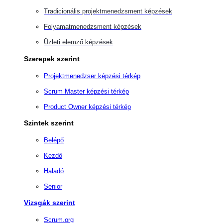
Tradicionális projektmenedzsment képzések
Folyamatmenedzsment képzések
Üzleti elemző képzések
Szerepek szerint
Projektmenedzser képzési térkép
Scrum Master képzési térkép
Product Owner képzési térkép
Szintek szerint
Belépő
Kezdő
Haladó
Senior
Vizsgák szerint
Scrum.org