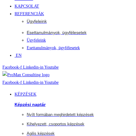
KAPCSOLAT
REFERENCIÁK
Ügyfeleink
Esettanulmányok, ügyfélesetek
Ügyfeleink
Esettanulmányok, ügyfélesetek
EN
Facebook-f
Linkedin-in
Youtube
Facebook-f
Linkedin-in
Youtube
KÉPZÉSEK
Képzési naptár
Nyílt formában meghirdetett képzések
Kihelyezett, csoportos képzések
Agilis képzések