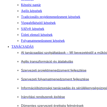
Képzési naptár
Agilis képzések
Tradicionális projektmenedzsment képzések
Vizsgafelkészítő képzések
SAFe® képzések
Üzleti elemző képzések
Folyamatmenedzsment képzések
TANÁCSADÁS
AI tanácsadási szolgáltatások – MI bevezetéstől a működ
Agilis transzformáció és átalakulás
Szervezeti projektmenedzsment fejlesztése
Szervezeti folyamatmenedzsment fejlesztése
Információbiztonsági tanácsadás és sérülékenységvizsgá
Irányítási rendszerek építése
Díjmentes szervezeti érettség felmérések