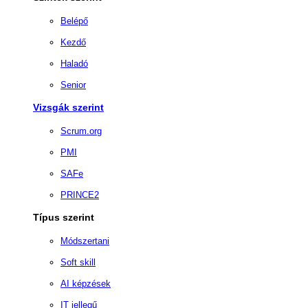
Belépő
Kezdő
Haladó
Senior
Vizsgák szerint
Scrum.org
PMI
SAFe
PRINCE2
Típus szerint
Módszertani
Soft skill
AI képzések
IT jellegű