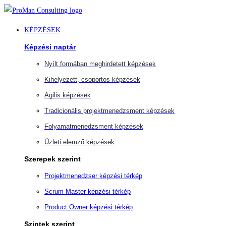
Ugrás
a
KÉPZÉSEK
tartalomra
Képzési naptár
Nyílt formában meghirdetett képzések
Kihelyezett, csoportos képzések
Agilis képzések
Tradicionális projektmenedzsment képzések
Folyamatmenedzsment képzések
Üzleti elemző képzések
Szerepek szerint
Projektmenedzser képzési térkép
Scrum Master képzési térkép
Product Owner képzési térkép
Szintek szerint