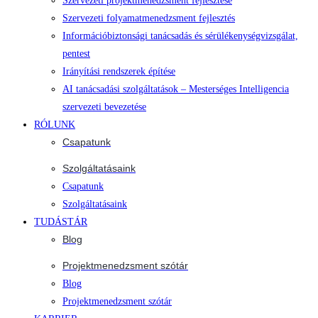
Szervezeti projektmenedzsment fejlesztése
Szervezeti folyamatmenedzsment fejlesztés
Információbiztonsági tanácsadás és sérülékenységvizsgálat,
pentest
Irányítási rendszerek építése
AI tanácsadási szolgáltatások – Mesterséges Intelligencia
szervezeti bevezetése
RÓLUNK
Csapatunk
Szolgáltatásaink
Csapatunk
Szolgáltatásaink
TUDÁSTÁR
Blog
Projektmenedzsment szótár
Blog
Projektmenedzsment szótár