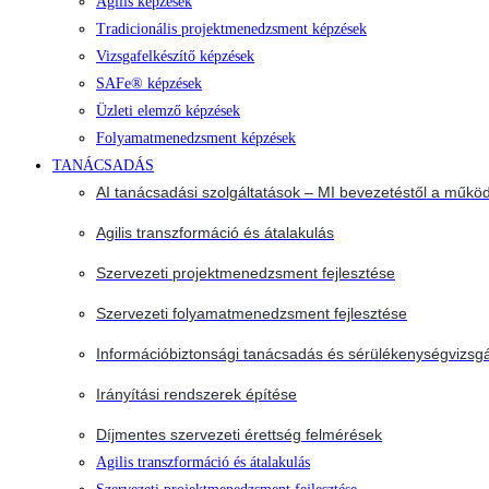
Agilis képzések
Tradicionális projektmenedzsment képzések
Vizsgafelkészítő képzések
SAFe® képzések
Üzleti elemző képzések
Folyamatmenedzsment képzések
TANÁCSADÁS
AI tanácsadási szolgáltatások – MI bevezetéstől a működ
Agilis transzformáció és átalakulás
Szervezeti projektmenedzsment fejlesztése
Szervezeti folyamatmenedzsment fejlesztése
Információbiztonsági tanácsadás és sérülékenységvizsgá
Irányítási rendszerek építése
Díjmentes szervezeti érettség felmérések
Agilis transzformáció és átalakulás