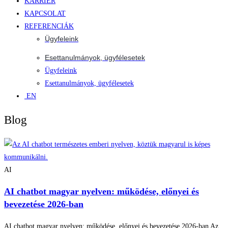
KARRIER
KAPCSOLAT
REFERENCIÁK
Ügyfeleink
Esettanulmányok, ügyfélesetek
Ügyfeleink
Esettanulmányok, ügyfélesetek
EN
Blog
AI
AI chatbot magyar nyelven: működése, előnyei és
bevezetése 2026-ban
AI chatbot magyar nyelven: működése, előnyei és bevezetése 2026-ban Az