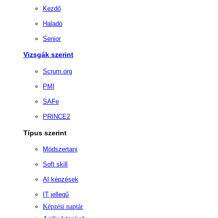
Kezdő
Haladó
Senior
Vizsgák szerint
Scrum.org
PMI
SAFe
PRINCE2
Típus szerint
Módszertani
Soft skill
AI képzések
IT jellegű
Képzési naptár