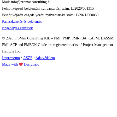
Mail: info@promanconsulting.hu
Felnőttképzési bejelentési nyilvántartási szám: B/2020/001315
Felnőttképzési engedélyezési nyilvántartási szám: E/2021/000060
Panaszkezelés és bejelentés
Engedélyes képzések
© 2026 ProMan Consulting Kft. – PMI, PMP, PMI-PBA, CAPM, DASSM,
PMI-ACP and PMBOK Guide are registered marks of Project Management
Institute Inc.
Impresszum
•
ÁSZF
•
Adatvédelem
Made with
Designabc