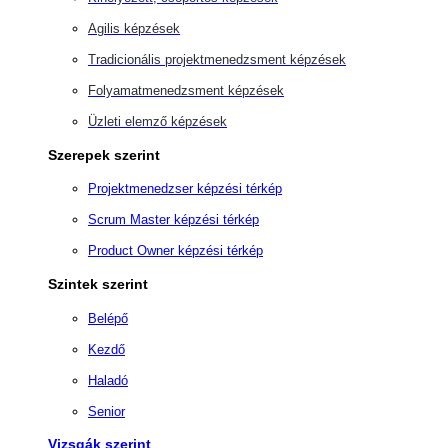
Agilis képzések
Tradicionális projektmenedzsment képzések
Folyamatmenedzsment képzések
Üzleti elemző képzések
Szerepek szerint
Projektmenedzser képzési térkép
Scrum Master képzési térkép
Product Owner képzési térkép
Szintek szerint
Belépő
Kezdő
Haladó
Senior
Vizsgák szerint