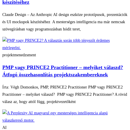
készítéséhez
Claude Design – Az Anthropic AI design eszköze prototípusok, prezentációk
és UI mockupok készítéséhez A mesterséges intelligencia ma már nemcsak
szövegírásban vagy programozásban hódít teret,
projektmenedzsment
PMP vagy PRINCE2 Practitioner – melyiket válaszd?
Átfogó összehasonlítás projektszakembereknek
Írta: Végh Domonkos, PMP, PRINCE2 Practitioner PMP vagy PRINCE2
Practitioner – melyiket válaszd? PMP vagy PRINCE2 Practitioner? A rövid
válasz az, hogy attól függ, projektvezetőként
AI