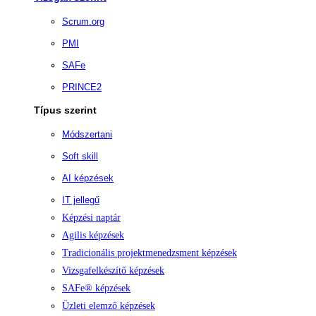
Scrum.org
PMI
SAFe
PRINCE2
Típus szerint
Módszertani
Soft skill
AI képzések
IT jellegű
Képzési naptár
Agilis képzések
Tradicionális projektmenedzsment képzések
Vizsgafelkészítő képzések
SAFe® képzések
Üzleti elemző képzések