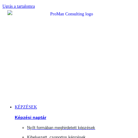
Ugrás a tartalomra
KÉPZÉSEK
Képzési naptár
Nyílt formában meghirdetett képzések
Kihelyezett, csoportos képzések