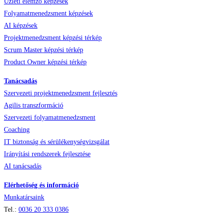
Üzleti elemző képzések
Folyamatmenedzsment képzések
AI képzések
Projektmenedzsment képzési térkép
Scrum Master képzési térkép
Product Owner képzési térkép
Tanácsadás
Szervezeti projektmenedzsment fejlesztés
Agilis transzformáció
Szervezeti folyamatmenedzsment
Coaching
IT biztonság és sérülékenységvizsgálat
Irányítási rendszerek fejlesztése
AI tanácsadás
Elérhetőség és információ
Munkatársaink
Tel.:
0036
20 333 0386