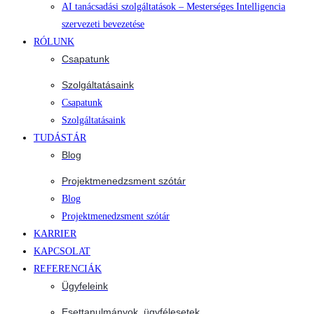
AI tanácsadási szolgáltatások – Mesterséges Intelligencia
szervezeti bevezetése
RÓLUNK
Csapatunk
Szolgáltatásaink
Csapatunk
Szolgáltatásaink
TUDÁSTÁR
Blog
Projektmenedzsment szótár
Blog
Projektmenedzsment szótár
KARRIER
KAPCSOLAT
REFERENCIÁK
Ügyfeleink
Esettanulmányok, ügyfélesetek