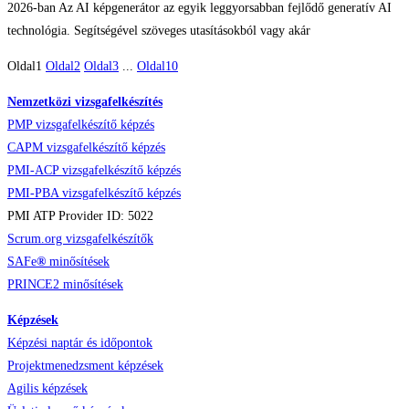
2026-ban Az AI képgenerátor az egyik leggyorsabban fejlődő generatív AI
technológia. Segítségével szöveges utasításokból vagy akár
Oldal
1
Oldal
2
Oldal
3
...
Oldal
10
Nemzetközi vizsgafelkészítés
PMP vizsgafelkészítő képzés
CAPM vizsgafelkészítő képzés
PMI-ACP vizsgafelkészítő képzés
PMI-PBA vizsgafelkészítő képzés
PMI ATP Provider ID: 5022
Scrum.org vizsgafelkészítők
SAFe
®
minősítések
PRINCE2 minősítések
Képzések
Képzési naptár és időpontok
Projektmenedzsment képzések
Agilis képzések