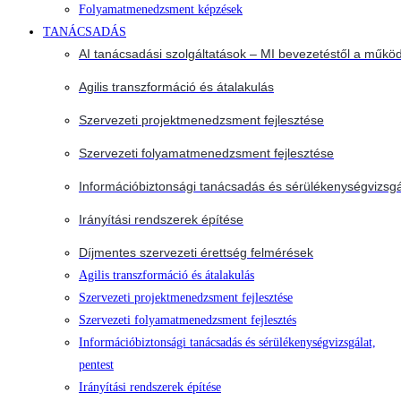
Folyamatmenedzsment képzések
TANÁCSADÁS
AI tanácsadási szolgáltatások – MI bevezetéstől a működ
Agilis transzformáció és átalakulás
Szervezeti projektmenedzsment fejlesztése
Szervezeti folyamatmenedzsment fejlesztése
Információbiztonsági tanácsadás és sérülékenységvizsgá
Irányítási rendszerek építése
Díjmentes szervezeti érettség felmérések
Agilis transzformáció és átalakulás
Szervezeti projektmenedzsment fejlesztése
Szervezeti folyamatmenedzsment fejlesztés
Információbiztonsági tanácsadás és sérülékenységvizsgálat,
pentest
Irányítási rendszerek építése