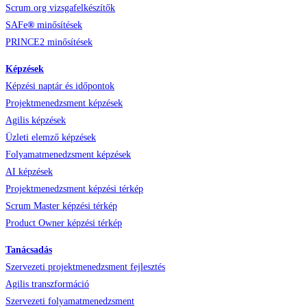
Scrum.org vizsgafelkészítők
SAFe
®
minősítések
PRINCE2 minősítések
Képzések
Képzési naptár és időpontok
Projektmenedzsment képzések
Agilis képzések
Üzleti elemző képzések
Folyamatmenedzsment képzések
AI képzések
Projektmenedzsment képzési térkép
Scrum Master képzési térkép
Product Owner képzési térkép
Tanácsadás
Szervezeti projektmenedzsment fejlesztés
Agilis transzformáció
Szervezeti folyamatmenedzsment