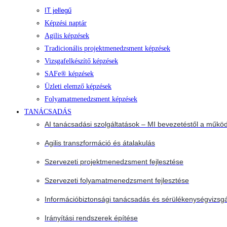
IT jellegű
Képzési naptár
Agilis képzések
Tradicionális projektmenedzsment képzések
Vizsgafelkészítő képzések
SAFe® képzések
Üzleti elemző képzések
Folyamatmenedzsment képzések
TANÁCSADÁS
AI tanácsadási szolgáltatások – MI bevezetéstől a működ
Agilis transzformáció és átalakulás
Szervezeti projektmenedzsment fejlesztése
Szervezeti folyamatmenedzsment fejlesztése
Információbiztonsági tanácsadás és sérülékenységvizsgá
Irányítási rendszerek építése