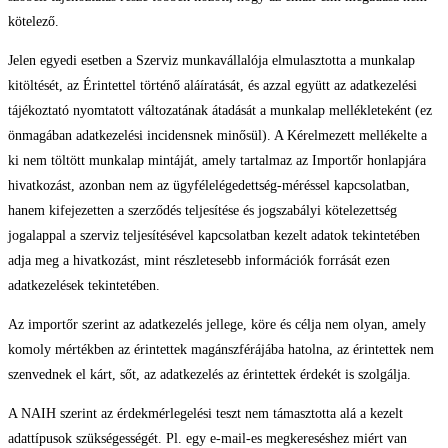
kötelező.
Jelen egyedi esetben a Szerviz munkavállalója elmulasztotta a munkalap
kitöltését, az Érintettel történő aláíratását, és azzal együtt az adatkezelési
tájékoztató nyomtatott változatának átadását a munkalap mellékleteként (ez
önmagában adatkezelési incidensnek minősül). A Kérelmezett mellékelte a
ki nem töltött munkalap mintáját, amely tartalmaz az Importőr honlapjára
hivatkozást, azonban nem az ügyfélelégedettség-méréssel kapcsolatban,
hanem kifejezetten a szerződés teljesítése és jogszabályi kötelezettség
jogalappal a szerviz teljesítésével kapcsolatban kezelt adatok tekintetében
adja meg a hivatkozást, mint részletesebb információk forrását ezen
adatkezelések tekintetében.
Az importőr szerint az adatkezelés jellege, köre és célja nem olyan, amely
komoly mértékben az érintettek magánszférájába hatolna, az érintettek nem
szenvednek el kárt, sőt, az adatkezelés az érintettek érdekét is szolgálja.
A NAIH szerint az érdekmérlegelési teszt nem támasztotta alá a kezelt
adattípusok szükségességét. Pl. egy e-mail-es megkereséshez miért van