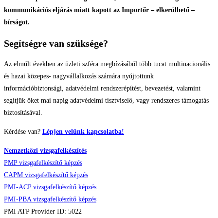
kommunikációs eljárás miatt kapott az Importőr – elkerülhető –
bírságot.
Segítségre van szüksége?
Az elmúlt években az üzleti szféra megbízásából több tucat multinacionális
és hazai közepes- nagyvállalkozás számára nyújtottunk
információbiztonsági, adatvédelmi rendszerépítést, bevezetést, valamint
segítjük őket mai napig adatvédelmi tisztviselő, vagy rendszeres támogatás
biztosításával.
Kérdése van?
Lépjen velünk kapcsolatba!
Nemzetközi vizsgafelkészítés
PMP vizsgafelkészítő képzés
CAPM vizsgafelkészítő képzés
PMI-ACP vizsgafelkészítő képzés
PMI-PBA vizsgafelkészítő képzés
PMI ATP Provider ID: 5022