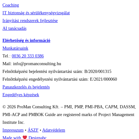
Coaching
IT biztonság és sérülékenységvizsgálat
Irányítási rendszerek fejlesztése
AI tanácsadás
Elérhetőség és információ
Munkatársaink
Tel.:
0036
20 333 0386
Mail: info@promanconsulting.hu
Felnőttképzési bejelentési nyilvántartási szám: B/2020/001315
Felnőttképzési engedélyezési nyilvántartási szám: E/2021/000060
Panaszkezelés és bejelentés
Engedélyes képzések
© 2026 ProMan Consulting Kft. – PMI, PMP, PMI-PBA, CAPM, DASSM,
PMI-ACP and PMBOK Guide are registered marks of Project Management
Institute Inc.
Impresszum
•
ÁSZF
•
Adatvédelem
Made with
Designabc