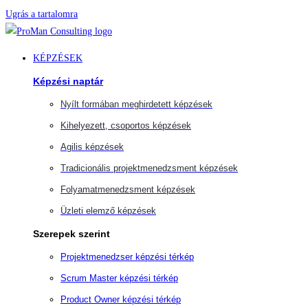
Ugrás a tartalomra
KÉPZÉSEK
Képzési naptár
Nyílt formában meghirdetett képzések
Kihelyezett, csoportos képzések
Agilis képzések
Tradicionális projektmenedzsment képzések
Folyamatmenedzsment képzések
Üzleti elemző képzések
Szerepek szerint
Projektmenedzser képzési térkép
Scrum Master képzési térkép
Product Owner képzési térkép