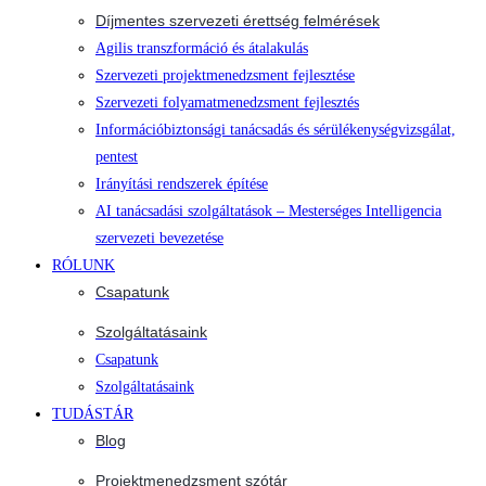
Díjmentes szervezeti érettség felmérések
Agilis transzformáció és átalakulás
Szervezeti projektmenedzsment fejlesztése
Szervezeti folyamatmenedzsment fejlesztés
Információbiztonsági tanácsadás és sérülékenységvizsgálat,
pentest
Irányítási rendszerek építése
AI tanácsadási szolgáltatások – Mesterséges Intelligencia
szervezeti bevezetése
RÓLUNK
Csapatunk
Szolgáltatásaink
Csapatunk
Szolgáltatásaink
TUDÁSTÁR
Blog
Projektmenedzsment szótár