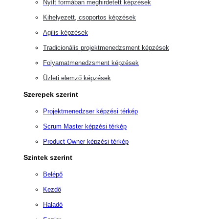
Nyílt formában meghirdetett képzések
Kihelyezett, csoportos képzések
Agilis képzések
Tradicionális projektmenedzsment képzések
Folyamatmenedzsment képzések
Üzleti elemző képzések
Szerepek szerint
Projektmenedzser képzési térkép
Scrum Master képzési térkép
Product Owner képzési térkép
Szintek szerint
Belépő
Kezdő
Haladó