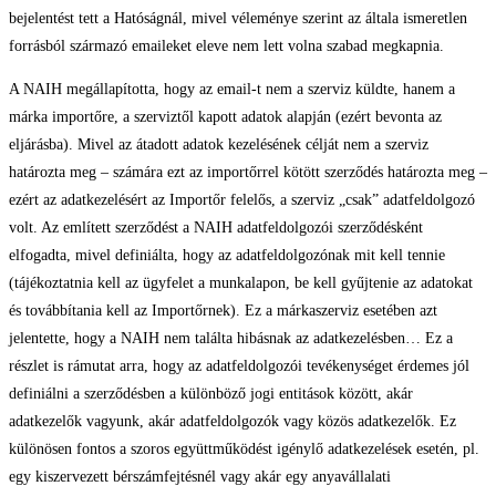
bejelentést tett a Hatóságnál, mivel véleménye szerint az általa ismeretlen
forrásból származó emaileket eleve nem lett volna szabad megkapnia.
A NAIH megállapította, hogy az email-t nem a szerviz küldte, hanem a
márka importőre, a szerviztől kapott adatok alapján (ezért bevonta az
eljárásba). Mivel az átadott adatok kezelésének célját nem a szerviz
határozta meg – számára ezt az importőrrel kötött szerződés határozta meg –
ezért az adatkezelésért az Importőr felelős, a szerviz „csak” adatfeldolgozó
volt. Az említett szerződést a NAIH adatfeldolgozói szerződésként
elfogadta, mivel definiálta, hogy az adatfeldolgozónak mit kell tennie
(tájékoztatnia kell az ügyfelet a munkalapon, be kell gyűjtenie az adatokat
és továbbítania kell az Importőrnek). Ez a márkaszerviz esetében azt
jelentette, hogy a NAIH nem találta hibásnak az adatkezelésben… Ez a
részlet is rámutat arra, hogy az adatfeldolgozói tevékenységet érdemes jól
definiálni a szerződésben a különböző jogi entitások között, akár
adatkezelők vagyunk, akár adatfeldolgozók vagy közös adatkezelők. Ez
különösen fontos a szoros együttműködést igénylő adatkezelések esetén, pl.
egy kiszervezett bérszámfejtésnél vagy akár egy anyavállalati