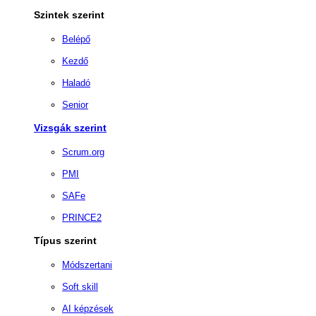
Szintek szerint
Belépő
Kezdő
Haladó
Senior
Vizsgák szerint
Scrum.org
PMI
SAFe
PRINCE2
Típus szerint
Módszertani
Soft skill
AI képzések