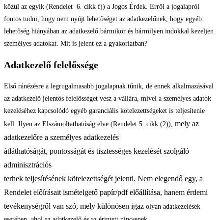
közül az egyik (Rendelet 6. cikk f)) a Jogos Érdek. Erről a jogalapról
fontos tudni, hogy nem nyújt lehetőséget az adatkezelőnek, hogy egyéb
lehetőség hiányában az adatkezelő bármikor és bármilyen indokkal kezeljen
személyes adatokat. Mit is jelent ez a gyakorlatban?
Adatkezelő felelőssége
Első ránézésre a legrugalmasabb jogalapnak tűnik, de ennek alkalmazásával
az adatkezelő jelentős felelősséget vesz a vállára, mivel a személyes adatok
kezeléséhez kapcsolódó egyéb garanciális kötelezettségeket is teljesítenie
mely az
kell. Ilyen az Elszámoltathatóság elve (Rendelet 5. cikk (2)),
adatkezelőre a személyes adatkezelés
átláthatóságát, pontosságát és tisztességes kezelését szolgáló
adminisztrációs
terhek teljesítésének kötelezettségét jelenti.
Nem elegendő egy, a
Rendelet előírásait ismételgető
papír/pdf előállítása, hanem érdemi
tevékenységről van szó, mely különösen igaz
olyan adatkezelések
esetében, ahol az adatkezelő és az érintett nincsenek