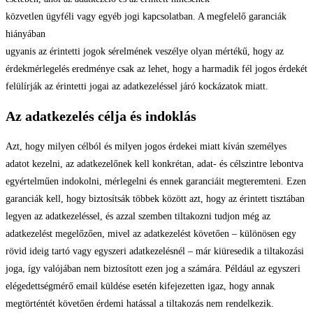
közvetlen ügyféli vagy egyéb jogi kapcsolatban. A megfelelő garanciák
hiányában
ugyanis az érintetti jogok sérelmének veszélye olyan mértékű, hogy az
érdekmérlegelés eredménye csak az lehet, hogy a harmadik fél jogos érdekét
felülírják az érintetti jogai az adatkezeléssel járó kockázatok miatt.
Az adatkezelés célja és indoklás
Azt, hogy milyen célból és milyen jogos érdekei miatt kíván személyes
adatot kezelni, az adatkezelőnek kell konkrétan, adat- és célszintre lebontva
egyértelműen indokolni, mérlegelni és ennek garanciáit megteremteni. Ezen
garanciák kell, hogy biztosítsák többek között azt, hogy az érintett tisztában
legyen az adatkezeléssel, és azzal szemben tiltakozni tudjon még az
adatkezelést megelőzően, mivel az adatkezelést követően – különösen egy
rövid ideig tartó vagy egyszeri adatkezelésnél – már kiüresedik a tiltakozási
joga, így valójában nem biztosított ezen jog a számára. Például az egyszeri
elégedettségmérő email küldése esetén kifejezetten igaz, hogy annak
megtörténtét követően érdemi hatással a tiltakozás nem rendelkezik.