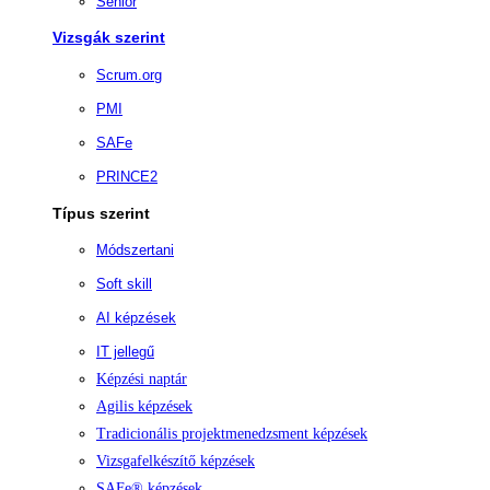
Senior
Vizsgák szerint
Scrum.org
PMI
SAFe
PRINCE2
Típus szerint
Módszertani
Soft skill
AI képzések
IT jellegű
Képzési naptár
Agilis képzések
Tradicionális projektmenedzsment képzések
Vizsgafelkészítő képzések
SAFe® képzések