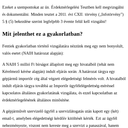
Ezeket a szempontokat az ún. Érdekmérlegelési Tesztben kell megvizsgálni
és dokumentálni. Minden tesztet a 2011. évi CXII. törvény („Infotörvény”)
5.§ (5) bekezdése szerint legfeljebb 3 évente felül kell vizsgálni!
Mit jelenthet ez a gyakorlatban?
Fentiek gyakorlatban történő vizsgálatára nézzünk meg egy nem bonyolult,
valós esetet (NAIH határozat alapján):
A NAIH 5 millió Ft bírságot állapított meg egy hivatalból (tehát nem
Kérelmező kérése alapján) indult eljárás során. A határozat tárgya egy
gépjármű importőr cég által végzett elégedettségi felmérés volt. A hivatalból
indult eljárás tárgya továbbá az Importőr ügyfélelégedettség-méréssel
kapcsolatos általános gyakorlatának vizsgálata, és ezzel kapcsolatban az
érdekmérlegelésének általános minősítése.
A gépjárművét szervizelő ügyfél a szervizlátogatás után kapott egy (két)
email-t, amelyben elégedettségi kérdőív kitöltését kérték. Ezt az ügyfél
nehezményezte, viszont nem kereste meg a szervizt a panaszával, hanem