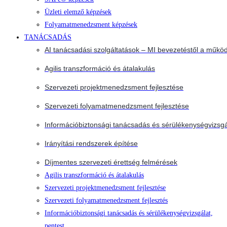
Üzleti elemző képzések
Folyamatmenedzsment képzések
TANÁCSADÁS
AI tanácsadási szolgáltatások – MI bevezetéstől a működ
Agilis transzformáció és átalakulás
Szervezeti projektmenedzsment fejlesztése
Szervezeti folyamatmenedzsment fejlesztése
Információbiztonsági tanácsadás és sérülékenységvizsgá
Irányítási rendszerek építése
Díjmentes szervezeti érettség felmérések
Agilis transzformáció és átalakulás
Szervezeti projektmenedzsment fejlesztése
Szervezeti folyamatmenedzsment fejlesztés
Információbiztonsági tanácsadás és sérülékenységvizsgálat,
pentest