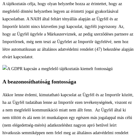
A tájékoztatás célja, hogy olyan helyzetbe hozza az érintettet, hogy az
megfelelő döntési helyzetben legyen az érintetti jogai gyakorlásával
kapcsolatban. A NAIH által feltárt tényállás alapján az Ügyfél és az
Importőr között nincs közvetlen jogi kapcsolat, ügyféli jogviszony. Az,
hogy az Ügyfél ügyfele a Márkaszerviznek, az pedig szerződéses partnere az
Importőrnek, még nem teszi az Ügyfelet az Importőr ügyfelévé, nem hoz
létre automatikusan az általános adatvédelmi rendelet (47) bekezdése alapján
elvárt kapcsolatot.
A beazonosíthatóság fontossága
Akkor lenne érdemi, kimutatható kapcsolat az Ügyfél és az Importőr között,
ha az Ügyfél tudatában lenne az Importőr ezen tevékenységének, viszont ez
a nem megfelelő kommunikáció miatt nem állt fenn. Az Ügyfél által ki
nem töltött és alá nem írt munkalapon egy egészen más jogalappal más célú
(nem elégedettség-mérés) adatkezeléshez nagyon apró betűvel leírt
hivatkozás semmiképpen nem felel meg az általános adatvédelmi rendelet