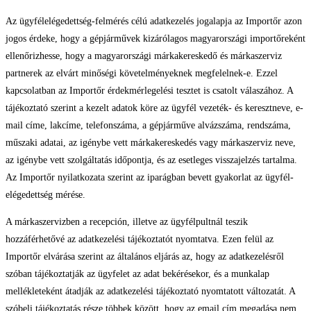
Az ügyfélelégedettség-felmérés célú adatkezelés jogalapja az Importőr azon
jogos érdeke, hogy a gépjárművek kizárólagos magyarországi importőreként
ellenőrizhesse, hogy a magyarországi márkakereskedő és márkaszerviz
partnerek az elvárt minőségi követelményeknek megfelelnek-e. Ezzel
kapcsolatban az Importőr érdekmérlegelési tesztet is csatolt válaszához. A
tájékoztató szerint a kezelt adatok köre az ügyfél vezeték- és keresztneve, e-
mail címe, lakcíme, telefonszáma, a gépjárműve alvázszáma, rendszáma,
műszaki adatai, az igénybe vett márkakereskedés vagy márkaszerviz neve,
az igénybe vett szolgáltatás időpontja, és az esetleges visszajelzés tartalma.
Az Importőr nyilatkozata szerint az iparágban bevett gyakorlat az ügyfél-
elégedettség mérése.
A márkaszervizben a recepción, illetve az ügyfélpultnál teszik
hozzáférhetővé az adatkezelési tájékoztatót nyomtatva. Ezen felül az
Importőr elvárása szerint az általános eljárás az, hogy az adatkezelésről
szóban tájékoztatják az ügyfelet az adat bekérésekor, és a munkalap
mellékleteként átadják az adatkezelési tájékoztató nyomtatott változatát. A
szóbeli tájékoztatás része többek között, hogy az email cím megadása nem