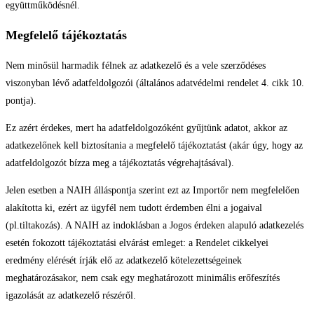
együttműködésnél.
Megfelelő tájékoztatás
Nem minősül harmadik félnek az adatkezelő és a vele szerződéses
viszonyban lévő adatfeldolgozói (általános adatvédelmi rendelet 4. cikk 10.
pontja).
Ez azért érdekes, mert ha adatfeldolgozóként gyűjtünk adatot, akkor az
adatkezelőnek kell biztosítania a megfelelő tájékoztatást (akár úgy, hogy az
adatfeldolgozót bízza meg a tájékoztatás végrehajtásával).
Jelen esetben a NAIH álláspontja szerint ezt az Importőr nem megfelelően
alakította ki, ezért az ügyfél nem tudott érdemben élni a jogaival
(pl.tiltakozás). A NAIH az indoklásban a Jogos érdeken alapuló adatkezelés
esetén fokozott tájékoztatási elvárást emleget: a Rendelet cikkelyei
eredmény elérését írják elő az adatkezelő kötelezettségeinek
meghatározásakor, nem csak egy meghatározott minimális erőfeszítés
igazolását az adatkezelő részéről.