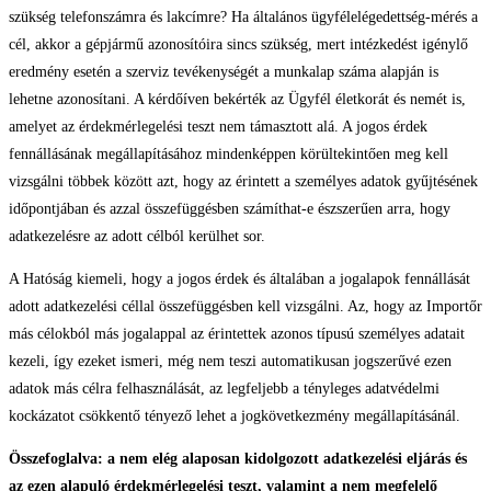
szükség telefonszámra és lakcímre? Ha általános ügyfélelégedettség-mérés a
cél, akkor a gépjármű azonosítóira sincs szükség, mert intézkedést igénylő
eredmény esetén a szerviz tevékenységét a munkalap száma alapján is
lehetne azonosítani. A kérdőíven bekérték az Ügyfél életkorát és nemét is,
amelyet az érdekmérlegelési teszt nem támasztott alá. A jogos érdek
fennállásának megállapításához mindenképpen körültekintően meg kell
vizsgálni többek között azt, hogy az érintett a személyes adatok gyűjtésének
időpontjában és azzal összefüggésben számíthat-e észszerűen arra, hogy
adatkezelésre az adott célból kerülhet sor.
A Hatóság kiemeli, hogy a jogos érdek és általában a jogalapok fennállását
adott adatkezelési céllal összefüggésben kell vizsgálni. Az, hogy az Importőr
más célokból más jogalappal az érintettek azonos típusú személyes adatait
kezeli, így ezeket ismeri, még nem teszi automatikusan jogszerűvé ezen
adatok más célra felhasználását, az legfeljebb a tényleges adatvédelmi
kockázatot csökkentő tényező lehet a jogkövetkezmény megállapításánál.
Összefoglalva: a nem elég alaposan kidolgozott adatkezelési eljárás és
az ezen alapuló érdekmérlegelési teszt, valamint a nem megfelelő