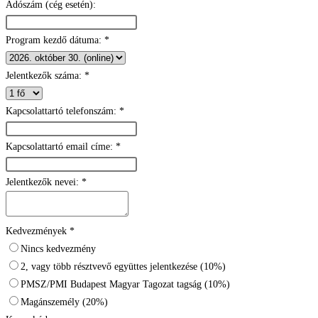
Adószám (cég esetén):
Program kezdő dátuma:
*
Jelentkezők száma:
*
Kapcsolattartó telefonszám:
*
Kapcsolattartó email címe:
*
Jelentkezők nevei:
*
Kedvezmények
*
Nincs kedvezmény
2, vagy több résztvevő együttes jelentkezése (10%)
PMSZ/PMI Budapest Magyar Tagozat tagság (10%)
Magánszemély (20%)