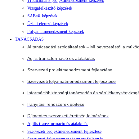
Tradicionális projektmenedzsment képzések
Vizsgafelkészítő képzések
SAFe® képzések
Üzleti elemző képzések
Folyamatmenedzsment képzések
TANÁCSADÁS
AI tanácsadási szolgáltatások – MI bevezetéstől a működ
Agilis transzformáció és átalakulás
Szervezeti projektmenedzsment fejlesztése
Szervezeti folyamatmenedzsment fejlesztése
Információbiztonsági tanácsadás és sérülékenységvizsgá
Irányítási rendszerek építése
Díjmentes szervezeti érettség felmérések
Agilis transzformáció és átalakulás
Szervezeti projektmenedzsment fejlesztése