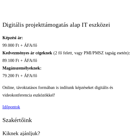
Belépő szintű Product Ownereknek erősen ajánlott
Digitális projekttámogatás alap IT eszközei
Képzési ár:
99.000 Ft + ÁFA/fő
Kedvezményes ár cégeknek
(2 fő felett, vagy PMI/PMSZ tagság esetén)
:
89.100 Ft + ÁFA/fő
Magánszemélyeknek:
79.200 Ft + ÁFA/fő
Online, távoktatásos formában is indítunk képzéseket digitális és
videokonferencia eszközökkel!
Időpontok
Szakértőink
Kiknek ajánljuk?