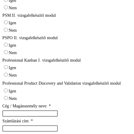
Igen
Nem
PSM II. vizsgafelkészítő modul
Igen
Nem
PSPO II. vizsgafelkészítő modul
Igen
Nem
Professional Kanban I. vizsgafelkészítő modul
Igen
Nem
Professional Product Discovery and Validation
vizsgafelkészítő modul
Igen
Nem
Cég / Magánszemély neve:
*
Számlázási cím:
*