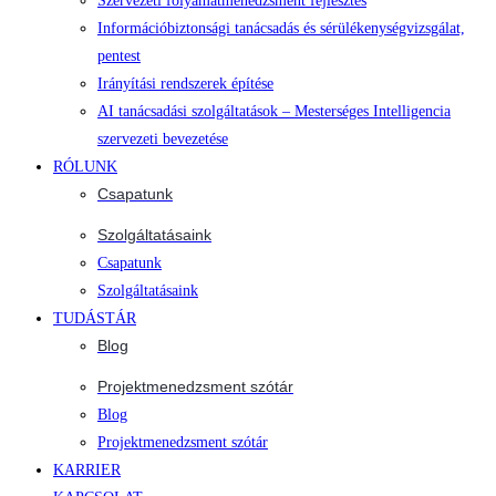
Szervezeti folyamatmenedzsment fejlesztés
Információbiztonsági tanácsadás és sérülékenységvizsgálat,
pentest
Irányítási rendszerek építése
AI tanácsadási szolgáltatások – Mesterséges Intelligencia
szervezeti bevezetése
RÓLUNK
Csapatunk
Szolgáltatásaink
Csapatunk
Szolgáltatásaink
TUDÁSTÁR
Blog
Projektmenedzsment szótár
Blog
Projektmenedzsment szótár
KARRIER