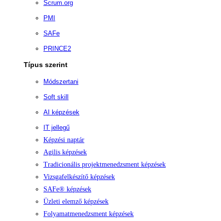
Scrum.org
PMI
SAFe
PRINCE2
Típus szerint
Módszertani
Soft skill
AI képzések
IT jellegű
Képzési naptár
Agilis képzések
Tradicionális projektmenedzsment képzések
Vizsgafelkészítő képzések
SAFe® képzések
Üzleti elemző képzések
Folyamatmenedzsment képzések