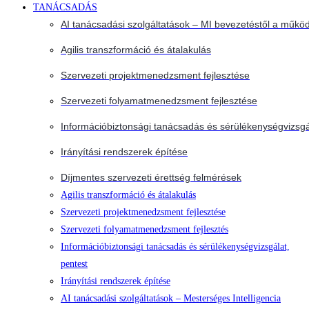
TANÁCSADÁS
AI tanácsadási szolgáltatások – MI bevezetéstől a működ
Agilis transzformáció és átalakulás
Szervezeti projektmenedzsment fejlesztése
Szervezeti folyamatmenedzsment fejlesztése
Információbiztonsági tanácsadás és sérülékenységvizsgá
Irányítási rendszerek építése
Díjmentes szervezeti érettség felmérések
Agilis transzformáció és átalakulás
Szervezeti projektmenedzsment fejlesztése
Szervezeti folyamatmenedzsment fejlesztés
Információbiztonsági tanácsadás és sérülékenységvizsgálat,
pentest
Irányítási rendszerek építése
AI tanácsadási szolgáltatások – Mesterséges Intelligencia