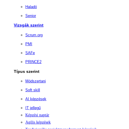
Haladó
Senior
Vizsgák szerint
Scrum.org
PMI
SAFe
PRINCE2
Típus szerint
Módszertani
Soft skill
AI képzések
IT jellegű
Képzési naptár
Agilis képzések