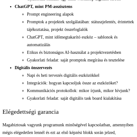
ChatGPT, mint PM-asszisztens
Prompt engineering alapok
Promptok a projektek szolgálatában: státuszjelentés, érintettek
tájékoztatása, projekt összefoglalók
ChatGPT, mint időmegtakarító eszköz – sablonok és
automatizálás
Etikus és biztonságos AI-használat a projektvezetésben
Gyakorlati feladat: saját promptok megírása és tesztelése
Digitális önszervezés
Napi és heti tervezés digitális eszközökkel
Integrációk: hogyan kapcsoljuk össze az eszközöket?
Kommunikációs protokollok: mikor írjunk, mikor hívjunk?
Gyakorlati feladat: saját digitális task board kialakítása
Elégedettségi garancia
Magabiztosak vagyunk programunk minőségével kapcsolatban, amennyiben
mégis elégedetlen lennél és ezt az első képzési blokk során jelzed,