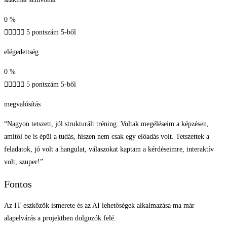
0
%





5 pontszám 5-ből
elégedettség
0
%





5 pontszám 5-ből
megvalósítás
“Nagyon tetszett, jól strukturált tréning. Voltak megéléseim a képzésen,
amitől be is épül a tudás, hiszen nem csak egy előadás volt. Tetszettek a
feladatok, jó volt a hangulat, válaszokat kaptam a kérdéseimre, interaktív
volt, szuper!”
Fontos
Az IT eszközök ismerete és az AI lehetőségek alkalmazása ma már
alapelvárás a projektben dolgozók felé.