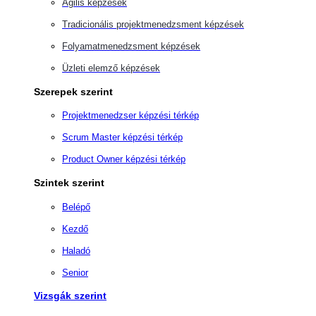
Agilis képzések
Tradicionális projektmenedzsment képzések
Folyamatmenedzsment képzések
Üzleti elemző képzések
Szerepek szerint
Projektmenedzser képzési térkép
Scrum Master képzési térkép
Product Owner képzési térkép
Szintek szerint
Belépő
Kezdő
Haladó
Senior
Vizsgák szerint