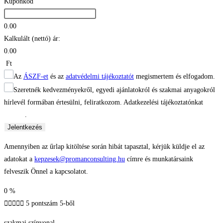
Kuponkód
0.00
Kalkulált (nettó) ár:
0.00
Ft
Az
ÁSZF-et
és az
adatvédelmi tájékoztatót
megismertem és elfogadom.
Szeretnék kedvezményekről, egyedi ajánlatokról és szakmai anyagokról
hírlevél formában értesülni, feliratkozom. Adatkezelési tájékoztatónkat
itt
találod
.
Jelentkezés
Amennyiben az űrlap kitöltése során hibát tapasztal, kérjük küldje el az
adatokat a
kepzesek@promanconsulting.hu
címre és munkatársaink
felveszik Önnel a kapcsolatot.
0
%





5 pontszám 5-ből
szakmai színvonal