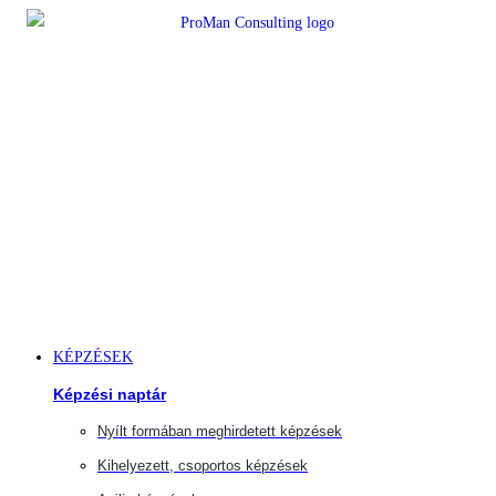
Ugrás
a
tartalomra
KÉPZÉSEK
Képzési naptár
Nyílt formában meghirdetett képzések
Kihelyezett, csoportos képzések