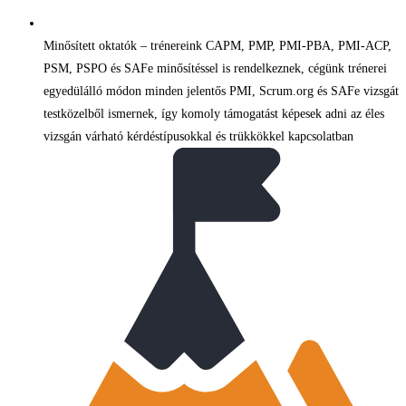
Minősített oktatók – trénereink CAPM, PMP, PMI-PBA, PMI-ACP,
PSM, PSPO és SAFe minősítéssel is rendelkeznek, cégünk trénerei
egyedülálló módon minden jelentős PMI, Scrum.org és SAFe vizsgát
testközelből ismernek, így komoly támogatást képesek adni az éles
vizsgán várható kérdéstípusokkal és trükkökkel kapcsolatban