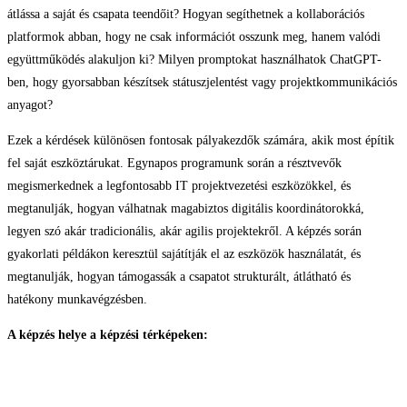
átlássa a saját és csapata teendőit? Hogyan segíthetnek a kollaborációs
platformok abban, hogy ne csak információt osszunk meg, hanem valódi
együttműködés alakuljon ki? Milyen promptokat használhatok ChatGPT-
ben, hogy gyorsabban készítsek státuszjelentést vagy projektkommunikációs
anyagot?
Ezek a kérdések különösen fontosak pályakezdők számára, akik most építik
fel saját eszköztárukat. Egynapos programunk során a résztvevők
megismerkednek a legfontosabb IT projektvezetési eszközökkel, és
megtanulják, hogyan válhatnak magabiztos digitális koordinátorokká,
legyen szó akár tradicionális, akár agilis projektekről. A képzés során
gyakorlati példákon keresztül sajátítják el az eszközök használatát, és
megtanulják, hogyan támogassák a csapatot strukturált, átlátható és
hatékony munkavégzésben.
A képzés helye a képzési térképeken:
Projekt­koordinátoroknak KKV környezetben ajánlott
Belépő szintű Scrum Mastereknek erősen ajánlott