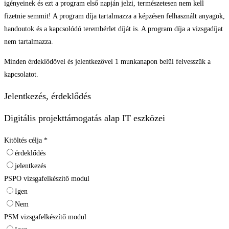
igényeinek és ezt a program első napján jelzi, természetesen nem kell
fizetnie semmit! A program díja tartalmazza a képzésen felhasznált anyagok,
handoutok és a kapcsolódó terembérlet díját is. A program díja a vizsgadíjat
nem tartalmazza.
Minden érdeklődővel és jelentkezővel 1 munkanapon belül felvesszük a
kapcsolatot.
Jelentkezés, érdeklődés
Digitális projekttámogatás alap IT eszközei
Kitöltés célja
*
érdeklődés
jelentkezés
PSPO vizsgafelkészítő modul
Igen
Nem
PSM vizsgafelkészítő modul