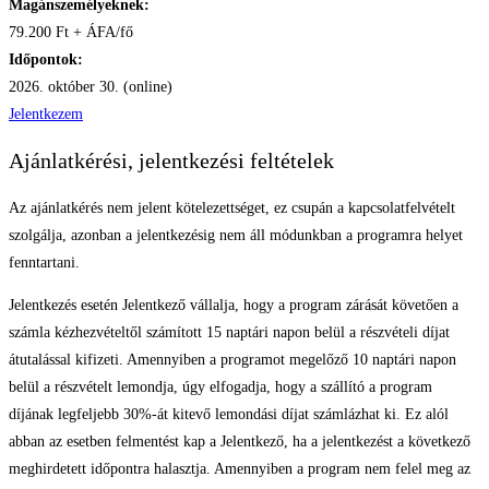
Magánszemélyeknek:
79.200 Ft + ÁFA/fő
Időpontok:
2026. október 30. (online)
Jelentkezem
Ajánlatkérési, jelentkezési feltételek
Az ajánlatkérés nem jelent kötelezettséget, ez csupán a kapcsolatfelvételt
szolgálja, azonban a jelentkezésig nem áll módunkban a programra helyet
fenntartani.
Jelentkezés esetén Jelentkező vállalja, hogy a program zárását követően a
számla kézhezvételtől számított 15 naptári napon belül a részvételi díjat
átutalással kifizeti. Amennyiben a programot megelőző 10 naptári napon
belül a részvételt lemondja, úgy elfogadja, hogy a szállító a program
díjának legfeljebb 30%-át kitevő lemondási díjat számlázhat ki. Ez alól
abban az esetben felmentést kap a Jelentkező, ha a jelentkezést a következő
meghirdetett időpontra halasztja. Amennyiben a program nem felel meg az