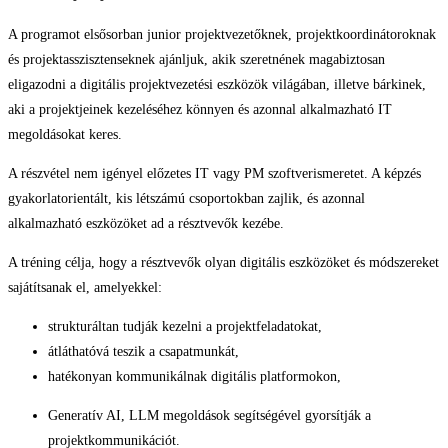
A programot elsősorban junior projektvezetőknek, projektkoordinátoroknak
és projektasszisztenseknek ajánljuk, akik szeretnének magabiztosan
eligazodni a digitális projektvezetési eszközök világában, illetve bárkinek,
aki a projektjeinek kezeléséhez könnyen és azonnal alkalmazható IT
megoldásokat keres.
A részvétel nem igényel előzetes IT vagy PM szoftverismeretet. A képzés
gyakorlatorientált, kis létszámú csoportokban zajlik, és azonnal
alkalmazható eszközöket ad a résztvevők kezébe.
A tréning célja, hogy a résztvevők olyan digitális eszközöket és módszereket
sajátítsanak el, amelyekkel:
strukturáltan tudják kezelni a projektfeladatokat,
átláthatóvá teszik a csapatmunkát,
hatékonyan kommunikálnak digitális platformokon,
Generatív AI, LLM megoldások segítségével gyorsítják a
projektkommunikációt.