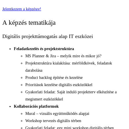
Jelentkezem a képzésre!
A képzés tematikája
Digitális projekttámogatás alap IT eszközei
Feladatkezelés és projektstruktúra
MS Planner & Jira – melyik mire és mikor jó?
Projektstruktúra kialakítása: mérföldkövek, feladatok
darabolása
Product backlog építése és kezelése
Prioritások kezelése digitális eszközökkel
Gyakorlati feladat: Saját induló projektterv elkészítése a
megismert eszközökkel
Kollaborációs platformok
Mural – vizuális együttműködés alapjai
Workshop tervezés digitális térben
Gyakorlati feladat: egy mini workshop digitális térben