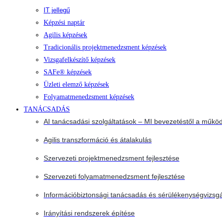
IT jellegű
Képzési naptár
Agilis képzések
Tradicionális projektmenedzsment képzések
Vizsgafelkészítő képzések
SAFe® képzések
Üzleti elemző képzések
Folyamatmenedzsment képzések
TANÁCSADÁS
AI tanácsadási szolgáltatások – MI bevezetéstől a működ
Agilis transzformáció és átalakulás
Szervezeti projektmenedzsment fejlesztése
Szervezeti folyamatmenedzsment fejlesztése
Információbiztonsági tanácsadás és sérülékenységvizsgá
Irányítási rendszerek építése