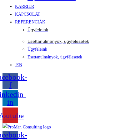
KARRIER
KAPCSOLAT
REFERENCIÁK
Ügyfeleink
Esettanulmányok, ügyfélesetek
Ügyfeleink
Esettanulmányok, ügyfélesetek
EN
acebook-
f
inkedin-
in
Youtube
acebook-