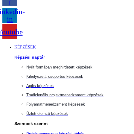
f
inkedin-
in
Youtube
KÉPZÉSEK
Képzési naptár
Nyílt formában meghirdetett képzések
Kihelyezett, csoportos képzések
Agilis képzések
Tradicionális projektmenedzsment képzések
Folyamatmenedzsment képzések
Üzleti elemző képzések
Szerepek szerint
Projektmenedzser képzési térkép