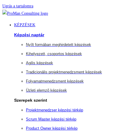
Ugrás a tartalomra
KÉPZÉSEK
Képzési naptár
Nyílt formában meghirdetett képzések
Kihelyezett, csoportos képzések
Agilis képzések
Tradicionális projektmenedzsment képzések
Folyamatmenedzsment képzések
Üzleti elemző képzések
Szerepek szerint
Projektmenedzser képzési térkép
Scrum Master képzési térkép
Product Owner képzési térkép