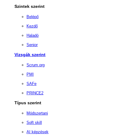
Szintek szerint
Belépő
Kezdő
Haladó
Senior
Vizsgák szerint
Scrum.org
PMI
SAFe
PRINCE2
Típus szerint
Módszertani
Soft skill
AI képzések