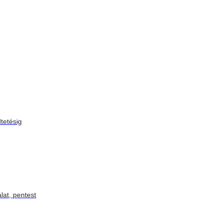
tetésig
lat, pentest