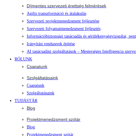
Díjmentes szervezeti érettség felmérések
Agilis transzformáció és átalakulás
Szervezeti projektmenedzsment fejlesztése
Szervezeti folyamatmenedzsment fejlesztés
Információbiztonsági tanácsadás és sérülékenységvizsgálat, pent
Irányítási rendszerek építése
AI tanácsadási szolgáltatások – Mesterséges Intelligencia szerve
RÓLUNK
Csapatunk
Szolgáltatásaink
Csapatunk
Szolgáltatásaink
TUDÁSTÁR
Blog
Projektmenedzsment szótár
Blog
Projektmenedzsment szótár