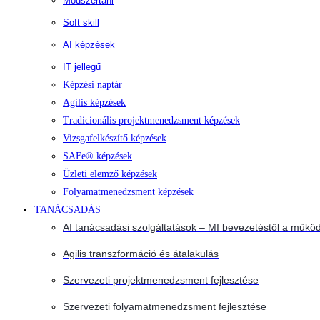
Módszertani
Soft skill
AI képzések
IT jellegű
Képzési naptár
Agilis képzések
Tradicionális projektmenedzsment képzések
Vizsgafelkészítő képzések
SAFe® képzések
Üzleti elemző képzések
Folyamatmenedzsment képzések
TANÁCSADÁS
AI tanácsadási szolgáltatások – MI bevezetéstől a működ
Agilis transzformáció és átalakulás
Szervezeti projektmenedzsment fejlesztése
Szervezeti folyamatmenedzsment fejlesztése